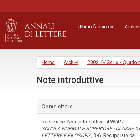
Navigazione
principale
Contenuto
principale
Ultimo fascicolo
Archivi
Barra
laterale
Home
Archivi
2002: IV Serie - Quader
Note introduttive
Barra
laterale
Come citare
dell'articolo
Redazione. Note introduttive.
ANNALI
SCUOLA NORMALE SUPERIORE - CLASSE DI
LETTERE E FILOSOFIA
, 3-6. Recuperato da