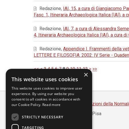
Redazione,
IAI, 15, a cura di Giangiacomo 
Fasc. 1, Itineraria Archaeologica Italica (IAI), a
Redazione,
IAI, 7, a cura di Alessandra Sem
4, Itineraria Archaeologica Italica (IAI), a cura 
Redazione,
Appendice I. Frammenti della vet
LETTERE E FILOSOFIA: 2002: IV Serie - Quadern
<<
<
3
4
5
6
7
8
9
10
11
12
>
>>
×
This website uses cookies
This website uses cookies to improve user
experience. By using our website you
consent to all cookies in accordance with
Scuola Normale Superiore
-
Edizioni della Normal
our Cookie Policy.
Read more
Piazza dei Cavalieri, 7 - 56126 Pisa
STRICTLY NECESSARY
Codice fiscale 80005050507
Partita IVA 00420000507
TARGETING