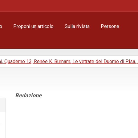
o
Proponi un articolo
Sulla rivista
Persone
ni, Quaderno 13, Renée K. Burnam, Le vetrate del Duomo di Pisa,
Contenuto
Redazione
principale
dell'articolo
Dettagli
dell'articolo