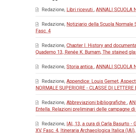
Redazione,
Libri ricevuti
,
ANNALI SCUOLA NOR
Redazione,
Notiziario della Scuola Normale
Fasc. 4
Redazione,
Chapter I. History and document
Quaderno 13, Renée K. Burnam, The stained gl
Redazione,
Storia antica
,
ANNALI SCUOLA NOR
Redazione,
Appendice: Louis Gernet, Aspects 
NORMALE SUPERIORE - CLASSE DI LETTERE E FIL
Redazione,
Abbreviazioni bibliografiche
,
AN
Entella. Relazioni preliminari delle campagne d
Redazione,
IAI, 13, a cura di Carla Basurto -
XV, Fasc. 4, Itineraria Archaeologica Italica (IAI