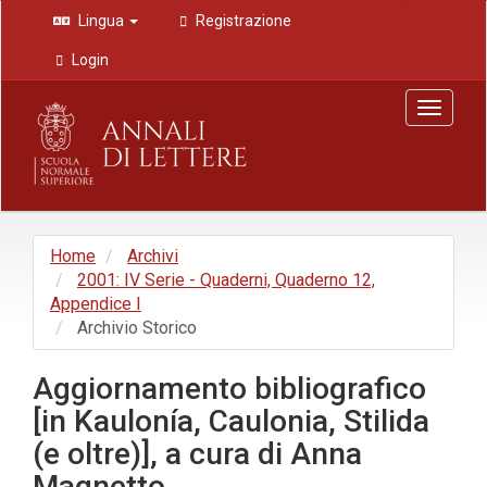
Navigazione
Lingua
Registrazione
principale
Contenuto
Login
principale
Barra
Toggle
laterale
navigat
Home
Archivi
2001: IV Serie - Quaderni, Quaderno 12,
Appendice I
Archivio Storico
Aggiornamento bibliografico
[in Kaulonía, Caulonia, Stilida
(e oltre)], a cura di Anna
Magnetto