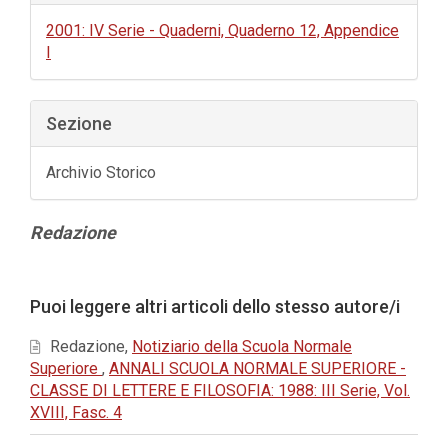
2001: IV Serie - Quaderni, Quaderno 12, Appendice
I
Sezione
Archivio Storico
Contenuto
Redazione
principale
dell'articolo
Dettagli
Puoi leggere altri articoli dello stesso autore/i
dell'articolo
Redazione,
Notiziario della Scuola Normale
Superiore
,
ANNALI SCUOLA NORMALE SUPERIORE -
CLASSE DI LETTERE E FILOSOFIA: 1988: III Serie, Vol.
XVIII, Fasc. 4