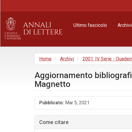
Navigazione
principale
Contenuto
principale
Ultimo fascicolo
Archivi
Barra
laterale
Home
Archivi
2001: IV Serie - Quader
Aggiornamento bibliografico
Magnetto
Barra
Pubblicato:
Mar 5, 2021
laterale
dell'articolo
Come citare