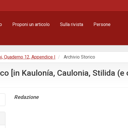
o
Proponi un articolo
Sulla rivista
Persone
ni, Quaderno 12, Appendice I
Archivio Storico
 [in Kaulonía, Caulonia, Stilida (e o
Contenuto
Redazione
principale
dell'articolo
Dettagli
dell'articolo