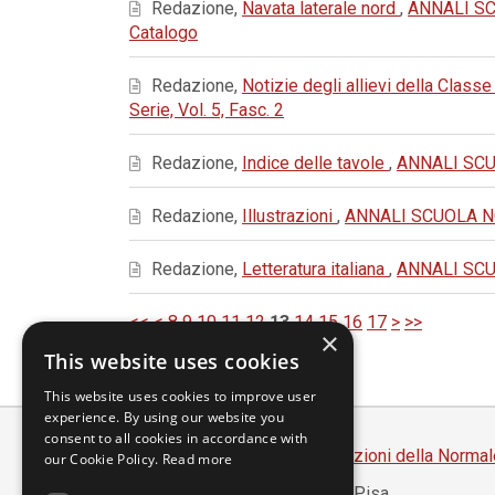
Redazione,
Navata laterale nord
,
ANNALI SC
Catalogo
Redazione,
Notizie degli allievi della Classe
Serie, Vol. 5, Fasc. 2
Redazione,
Indice delle tavole
,
ANNALI SCUO
Redazione,
Illustrazioni
,
ANNALI SCUOLA NOR
Redazione,
Letteratura italiana
,
ANNALI SCUO
<<
<
8
9
10
11
12
13
14
15
16
17
>
>>
×
This website uses cookies
This website uses cookies to improve user
experience. By using our website you
consent to all cookies in accordance with
Scuola Normale Superiore
-
Edizioni della Normal
our Cookie Policy.
Read more
Piazza dei Cavalieri, 7 - 56126 Pisa