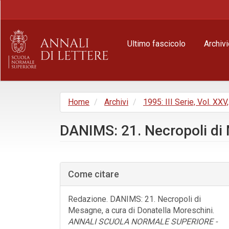
Navigazione
principale
Contenuto
principale
Ultimo fascicolo
Archivi
Barra
laterale
Home
Archivi
1995: III Serie, Vol. XXV
DANIMS: 21. Necropoli di 
Barra
laterale
Come citare
dell'articolo
Redazione. DANIMS: 21. Necropoli di
Mesagne, a cura di Donatella Moreschini.
ANNALI SCUOLA NORMALE SUPERIORE -