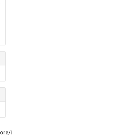
.
tore/i