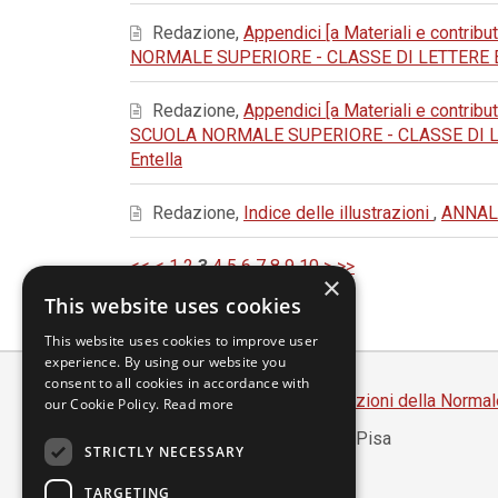
Redazione,
Appendici [a Materiali e contribut
NORMALE SUPERIORE - CLASSE DI LETTERE E FILOSOF
Redazione,
Appendici [a Materiali e contribut
SCUOLA NORMALE SUPERIORE - CLASSE DI LETTERE E
Entella
Redazione,
Indice delle illustrazioni
,
ANNALI
<<
<
1
2
3
4
5
6
7
8
9
10
>
>>
×
This website uses cookies
This website uses cookies to improve user
experience. By using our website you
consent to all cookies in accordance with
Scuola Normale Superiore
-
Edizioni della Normal
our Cookie Policy.
Read more
Piazza dei Cavalieri, 7 - 56126 Pisa
STRICTLY NECESSARY
Codice fiscale 80005050507
Partita IVA 00420000507
TARGETING