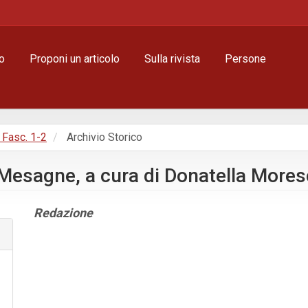
o
Proponi un articolo
Sulla rivista
Persone
, Fasc. 1-2
Archivio Storico
Mesagne, a cura di Donatella Mores
Contenuto
Redazione
principale
dell'articolo
Dettagli
dell'articolo