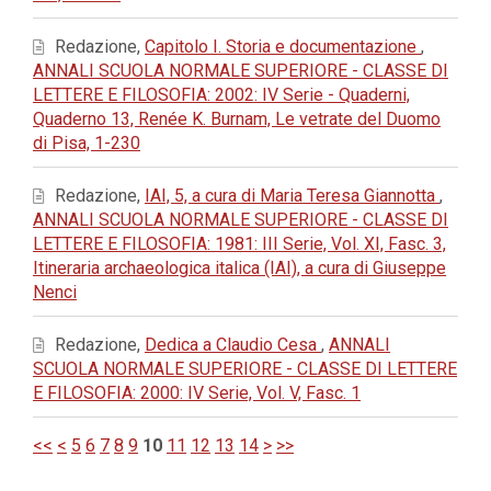
Redazione,
Capitolo I. Storia e documentazione
,
ANNALI SCUOLA NORMALE SUPERIORE - CLASSE DI
LETTERE E FILOSOFIA: 2002: IV Serie - Quaderni,
Quaderno 13, Renée K. Burnam, Le vetrate del Duomo
di Pisa, 1-230
Redazione,
IAI, 5, a cura di Maria Teresa Giannotta
,
ANNALI SCUOLA NORMALE SUPERIORE - CLASSE DI
LETTERE E FILOSOFIA: 1981: III Serie, Vol. XI, Fasc. 3,
Itineraria archaeologica italica (IAI), a cura di Giuseppe
Nenci
Redazione,
Dedica a Claudio Cesa
,
ANNALI
SCUOLA NORMALE SUPERIORE - CLASSE DI LETTERE
E FILOSOFIA: 2000: IV Serie, Vol. V, Fasc. 1
<<
<
5
6
7
8
9
10
11
12
13
14
>
>>