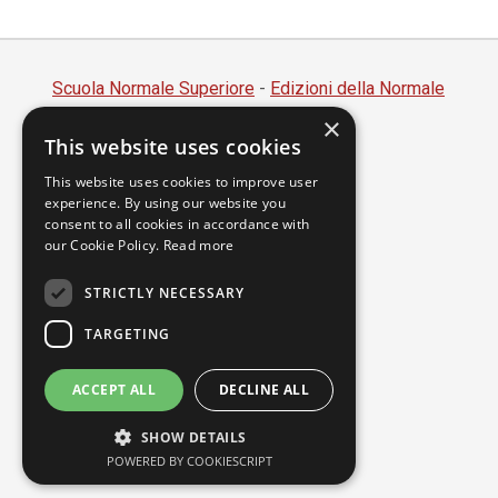
Scuola Normale Superiore
-
Edizioni della Normale
×
Piazza dei Cavalieri, 7 - 56126 Pisa
This website uses cookies
Codice fiscale 80005050507
Partita IVA 00420000507
This website uses cookies to improve user
experience. By using our website you
segreteria.annali@sns.it
consent to all cookies in accordance with
our Cookie Policy.
Read more
Accessibilità
Privacy
STRICTLY NECESSARY
TARGETING
ACCEPT ALL
DECLINE ALL
SHOW DETAILS
POWERED BY COOKIESCRIPT