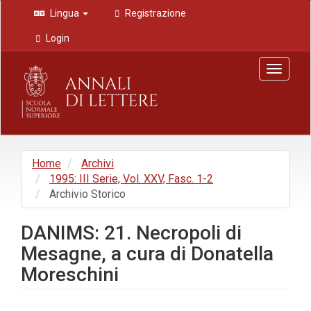
Navigazione
Lingua
Registrazione
principale
Contenuto
Login
principale
Barra
Toggle
laterale
navigat
Home
Archivi
1995: III Serie, Vol. XXV, Fasc. 1-2
Archivio Storico
DANIMS: 21. Necropoli di
Mesagne, a cura di Donatella
Moreschini