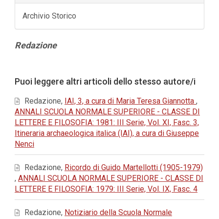
Archivio Storico
Contenuto
Redazione
principale
dell'articolo
Dettagli
Puoi leggere altri articoli dello stesso autore/i
dell'articolo
Redazione,
IAI, 3, a cura di Maria Teresa Giannotta
,
ANNALI SCUOLA NORMALE SUPERIORE - CLASSE DI
LETTERE E FILOSOFIA: 1981: III Serie, Vol. XI, Fasc. 3,
Itineraria archaeologica italica (IAI), a cura di Giuseppe
Nenci
Redazione,
Ricordo di Guido Martellotti (1905-1979)
,
ANNALI SCUOLA NORMALE SUPERIORE - CLASSE DI
LETTERE E FILOSOFIA: 1979: III Serie, Vol. IX, Fasc. 4
Redazione,
Notiziario della Scuola Normale