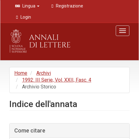
Navigazione
Lingua
Registrazione
principale
Contenuto
Login
principale
Barra
Toggle
laterale
navigat
Home
Archivi
1992: III Serie, Vol. XXII, Fasc. 4
Archivio Storico
Indice dell'annata
Barra
Come citare
laterale