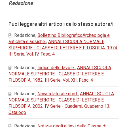
Contenuto
Redazione
principale
dell'articolo
Dettagli
Puoi leggere altri articoli dello stesso autore/i
dell'articolo
Redazione,
Bollettino BibliograficoArcheologia e
antichità classiche
,
ANNALI SCUOLA NORMALE
SUPERIORE - CLASSE DI LETTERE E FILOSOFIA: 1974:
III Serie, Vol. IV, Fasc. 4
Redazione,
Indice delle tavole
,
ANNALI SCUOLA
NORMALE SUPERIORE - CLASSE DI LETTERE E
FILOSOFIA: 1982: III Serie, Vol. XII, Fasc. 4
Redazione,
Navata laterale nord
,
ANNALI SCUOLA
NORMALE SUPERIORE - CLASSE DI LETTERE E
FILOSOFIA: 2002: IV Serie - Quaderni, Quaderno 13,
Catalogo
Redazione,
Notizie degli allievi della Classe di