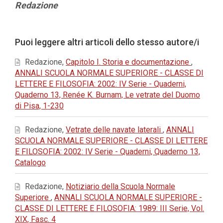
Contenuto
Redazione
principale
dell'articolo
Dettagli
Puoi leggere altri articoli dello stesso autore/i
dell'articolo
Redazione,
Capitolo I. Storia e documentazione
,
ANNALI SCUOLA NORMALE SUPERIORE - CLASSE DI
LETTERE E FILOSOFIA: 2002: IV Serie - Quaderni,
Quaderno 13, Renée K. Burnam, Le vetrate del Duomo
di Pisa, 1-230
Redazione,
Vetrate delle navate laterali
,
ANNALI
SCUOLA NORMALE SUPERIORE - CLASSE DI LETTERE
E FILOSOFIA: 2002: IV Serie - Quaderni, Quaderno 13,
Catalogo
Redazione,
Notiziario della Scuola Normale
Superiore
,
ANNALI SCUOLA NORMALE SUPERIORE -
CLASSE DI LETTERE E FILOSOFIA: 1989: III Serie, Vol.
XIX, Fasc. 4