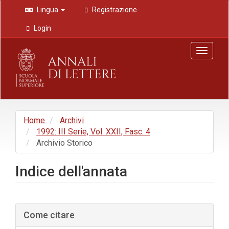
Navigazione
Lingua
Registrazione
principale
Contenuto
Login
principale
Barra
Toggle
laterale
navigat
Home
Archivi
1992: III Serie, Vol. XXII, Fasc. 4
Archivio Storico
Indice dell'annata
Barra
Come citare
laterale