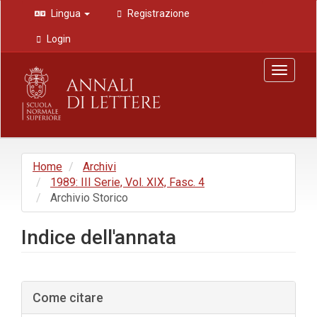
Navigazione
Lingua
Registrazione
principale
Contenuto
Login
principale
Barra
Toggle
laterale
navigat
Home
Archivi
1989: III Serie, Vol. XIX, Fasc. 4
Archivio Storico
Indice dell'annata
Barra
Come citare
laterale