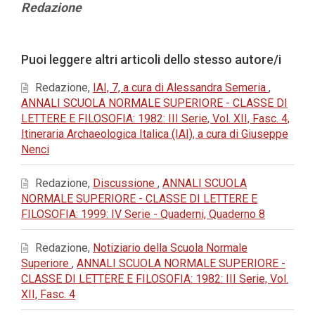
Contenuto
Redazione
principale
dell'articolo
Dettagli
Puoi leggere altri articoli dello stesso autore/i
dell'articolo
Redazione,
IAI, 7, a cura di Alessandra Semeria
,
ANNALI SCUOLA NORMALE SUPERIORE - CLASSE DI
LETTERE E FILOSOFIA: 1982: III Serie, Vol. XII, Fasc. 4,
Itineraria Archaeologica Italica (IAI), a cura di Giuseppe
Nenci
Redazione,
Discussione
,
ANNALI SCUOLA
NORMALE SUPERIORE - CLASSE DI LETTERE E
FILOSOFIA: 1999: IV Serie - Quaderni, Quaderno 8
Redazione,
Notiziario della Scuola Normale
Superiore
,
ANNALI SCUOLA NORMALE SUPERIORE -
CLASSE DI LETTERE E FILOSOFIA: 1982: III Serie, Vol.
XII, Fasc. 4