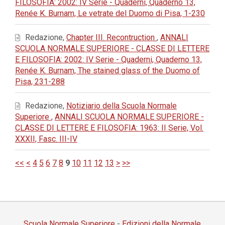
FILOSOFIA: 2002: IV Serie - Quaderni, Quaderno 13,
Renée K. Burnam, Le vetrate del Duomo di Pisa, 1-230
Redazione,
Chapter III. Recontruction
,
ANNALI
SCUOLA NORMALE SUPERIORE - CLASSE DI LETTERE
E FILOSOFIA: 2002: IV Serie - Quaderni, Quaderno 13,
Renée K. Burnam, The stained glass of the Duomo of
Pisa, 231-288
Redazione,
Notiziario della Scuola Normale
Superiore
,
ANNALI SCUOLA NORMALE SUPERIORE -
CLASSE DI LETTERE E FILOSOFIA: 1963: II Serie, Vol.
XXXII, Fasc. III-IV
<<
<
4
5
6
7
8
9
10
11
12
13
>
>>
Scuola Normale Superiore
-
Edizioni della Normale