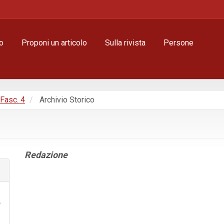
o
Proponi un articolo
Sulla rivista
Persone
 Fasc. 4
Archivio Storico
Contenuto
Redazione
principale
dell'articolo
Dettagli
dell'articolo