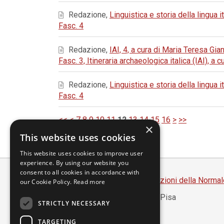
Redazione,
Linguistica e storia della lingua i
Fasc. 4
Redazione,
IAI, 4, a cura di Maria Teresa Gia
Fasc. 3, Itineraria archaeologica italica (IAI), a
Redazione,
Linguistica e storia della lingua i
Fasc. 4
<<
<
7
8
9
10
11
12
13
14
15
16
>
>>
×
This website uses cookies
This website uses cookies to improve user
experience. By using our website you
consent to all cookies in accordance with
Scuola Normale Superiore
-
Edizioni della Normal
our Cookie Policy.
Read more
Piazza dei Cavalieri, 7 - 56126 Pisa
STRICTLY NECESSARY
Codice fiscale 80005050507
Partita IVA 00420000507
TARGETING