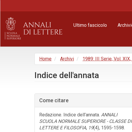
Navigazione
principale
Contenuto
principale
Ultimo fascicolo
Archivi
Barra
laterale
Home
Archivi
1989: III Serie, Vol. XIX,
Indice dell'annata
Barra
laterale
Come citare
dell'articolo
Redazione. Indice dell’annata.
ANNALI
SCUOLA NORMALE SUPERIORE - CLASSE DI
LETTERE E FILOSOFIA
,
19
(4), 1595-1598.