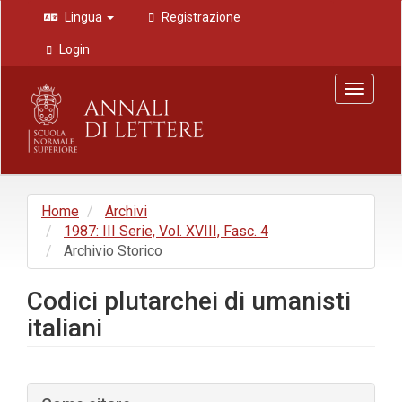
Navigazione
Lingua
Registrazione
principale
Contenuto
Login
principale
Barra
Toggle
laterale
navigat
Home
Archivi
1987: III Serie, Vol. XVIII, Fasc. 4
Archivio Storico
Codici plutarchei di umanisti
italiani
Barra