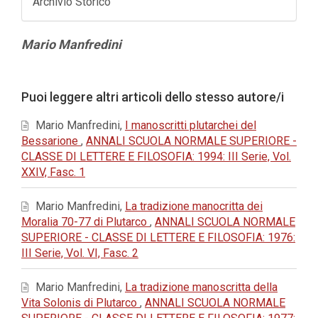
Archivio Storico
Contenuto
Mario Manfredini
principale
dell'articolo
Dettagli
Puoi leggere altri articoli dello stesso autore/i
dell'articolo
Mario Manfredini,
I manoscritti plutarchei del
Bessarione
,
ANNALI SCUOLA NORMALE SUPERIORE -
CLASSE DI LETTERE E FILOSOFIA: 1994: III Serie, Vol.
XXIV, Fasc. 1
Mario Manfredini,
La tradizione manocritta dei
Moralia 70-77 di Plutarco
,
ANNALI SCUOLA NORMALE
SUPERIORE - CLASSE DI LETTERE E FILOSOFIA: 1976:
III Serie, Vol. VI, Fasc. 2
Mario Manfredini,
La tradizione manoscritta della
Vita Solonis di Plutarco
,
ANNALI SCUOLA NORMALE