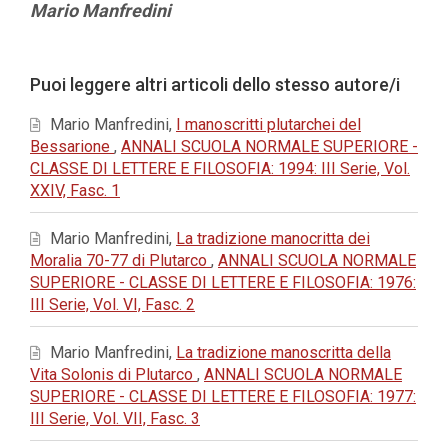
Contenuto
Mario Manfredini
principale
dell'articolo
Dettagli
Puoi leggere altri articoli dello stesso autore/i
dell'articolo
Mario Manfredini,
I manoscritti plutarchei del
Bessarione
,
ANNALI SCUOLA NORMALE SUPERIORE -
CLASSE DI LETTERE E FILOSOFIA: 1994: III Serie, Vol.
XXIV, Fasc. 1
Mario Manfredini,
La tradizione manocritta dei
Moralia 70-77 di Plutarco
,
ANNALI SCUOLA NORMALE
SUPERIORE - CLASSE DI LETTERE E FILOSOFIA: 1976:
III Serie, Vol. VI, Fasc. 2
Mario Manfredini,
La tradizione manoscritta della
Vita Solonis di Plutarco
,
ANNALI SCUOLA NORMALE
SUPERIORE - CLASSE DI LETTERE E FILOSOFIA: 1977:
III Serie, Vol. VII, Fasc. 3