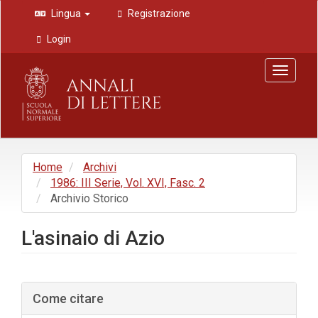
Navigazione
Lingua
Registrazione
principale
Contenuto
Login
principale
Barra
Toggle
laterale
navigat
Home
Archivi
1986: III Serie, Vol. XVI, Fasc. 2
Archivio Storico
L'asinaio di Azio
Barra
Come citare
laterale