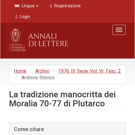
Navigazione
Lingua
Registrazione
principale
Contenuto
Login
principale
Barra
Toggle
laterale
navigat
Home
Archivi
1976: III Serie, Vol. VI, Fasc. 2
Archivio Storico
La tradizione manocritta dei
Moralia 70-77 di Plutarco
Barra
Come citare
laterale