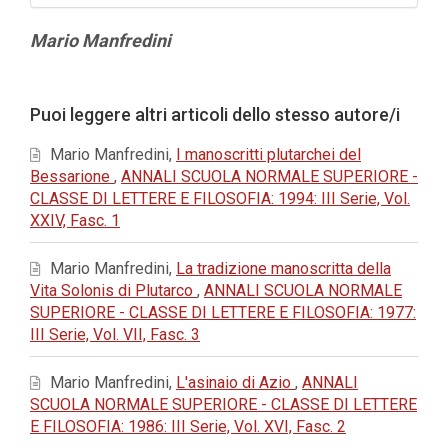
Contenuto
Mario Manfredini
principale
dell'articolo
Dettagli
Puoi leggere altri articoli dello stesso autore/i
dell'articolo
Mario Manfredini,
I manoscritti plutarchei del
Bessarione
,
ANNALI SCUOLA NORMALE SUPERIORE -
CLASSE DI LETTERE E FILOSOFIA: 1994: III Serie, Vol.
XXIV, Fasc. 1
Mario Manfredini,
La tradizione manoscritta della
Vita Solonis di Plutarco
,
ANNALI SCUOLA NORMALE
SUPERIORE - CLASSE DI LETTERE E FILOSOFIA: 1977:
III Serie, Vol. VII, Fasc. 3
Mario Manfredini,
L'asinaio di Azio
,
ANNALI
SCUOLA NORMALE SUPERIORE - CLASSE DI LETTERE
E FILOSOFIA: 1986: III Serie, Vol. XVI, Fasc. 2