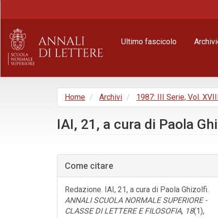
Navigazione
principale
Contenuto
principale
Ultimo fascicolo
Archivi
Barra
laterale
Home
Archivi
1987: III Serie, Vol. XVII
IAI, 21, a cura di Paola Ghi
Barra
laterale
Come citare
dell'articolo
Redazione. IAI, 21, a cura di Paola Ghizolfi.
ANNALI SCUOLA NORMALE SUPERIORE -
CLASSE DI LETTERE E FILOSOFIA
,
18
(1),