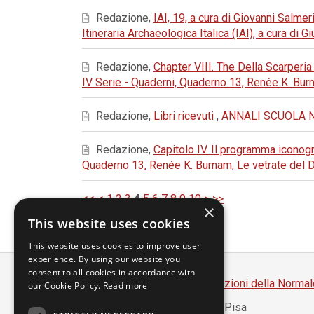
Redazione,
IAI, 19, a cura di Giovanni Salmer
Itineraria Archaeologica Italica (IAI), a cura di
Redazione,
Chapter VIII. The Della Scarperi
IV Serie - Quaderni, Quaderno 13, Renée K. Bu
Redazione,
Libri ricevuti
,
ANNALI SCUOLA NOR
Redazione,
Capitolo IV. Il programma iconog
Quaderno 13, Renée K. Burnam, Le vetrate del 
<<
<
1
2
3
4
5
6
7
8
9
10
>
>>
×
This website uses cookies
This website uses cookies to improve user
experience. By using our website you
consent to all cookies in accordance with
Scuola Normale Superiore
-
Edizioni della Normal
our Cookie Policy.
Read more
Piazza dei Cavalieri, 7 - 56126 Pisa