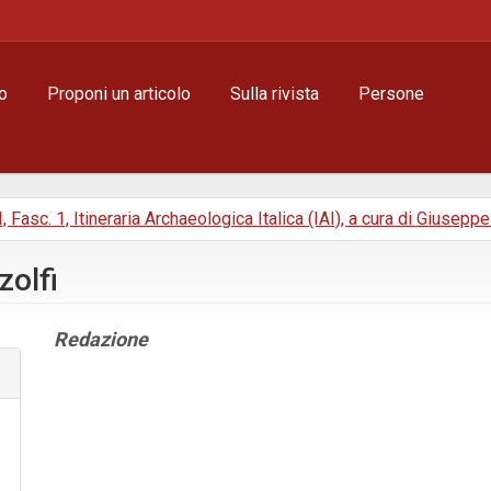
o
Proponi un articolo
Sulla rivista
Persone
I, Fasc. 1, Itineraria Archaeologica Italica (IAI), a cura di Giusepp
zolfi
Contenuto
Redazione
principale
dell'articolo
Dettagli
dell'articolo