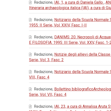
Redazione,
IAI, 1, a cura di Daniela Gallo
,
AN
Itineraria archaeologica italica (IAI), a cura di 
Redazione,
Notiziario della Scuola Normale
1955: II Serie, Vol. XXIV, Fasc. I-II
Redazione,
DANIMS: 20. Necropoli di Acquavi
E FILOSOFIA: 1995: III Serie, Vol. XXV, Fasc. 1-
Redazione,
Notizie degli allievi della Classe
Serie, Vol. 3, Fasc. 2
Redazione,
Notiziario della Scuola Normale
VIII, Fasc. 4
Redazione,
Bollettino bibliograficoArcheolog
Serie, Vol. VII, Fasc. 4
Redazione,
IAI, 23, a cura di Annalisa Aruta