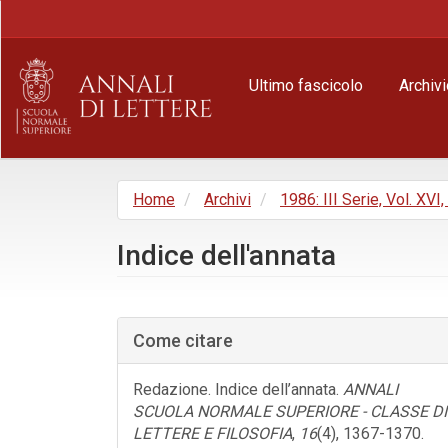
Navigazione
principale
Contenuto
principale
Ultimo fascicolo
Archivi
Barra
laterale
Home
Archivi
1986: III Serie, Vol. XVI,
Indice dell'annata
Barra
laterale
Come citare
dell'articolo
Redazione. Indice dell’annata.
ANNALI
SCUOLA NORMALE SUPERIORE - CLASSE DI
LETTERE E FILOSOFIA
,
16
(4), 1367-1370.