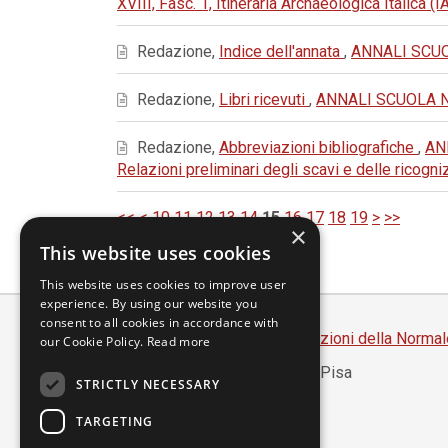
XVIII, Fasc. 1, Itineraria Archaeologica Italica (
Redazione,
Indice dell'annata
,
ANNALI SCUOL
Redazione,
Libri ricevuti
,
ANNALI SCUOLA NOR
Redazione,
Abbreviazioni bibliografiche
,
AN
Relazioni preliminari degli scavi e delle ricogn
<<
<
10
11
12
13
14
15
16
17
18
19
>
>>
×
This website uses cookies
This website uses cookies to improve user
experience. By using our website you
consent to all cookies in accordance with
Scuola Normale Superiore
-
Edizioni della Normal
our Cookie Policy.
Read more
Piazza dei Cavalieri, 7 - 56126 Pisa
STRICTLY NECESSARY
Codice fiscale 80005050507
Partita IVA 00420000507
TARGETING