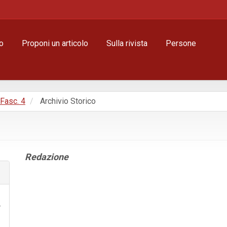
o
Proponi un articolo
Sulla rivista
Persone
 Fasc. 4
Archivio Storico
Contenuto
Redazione
principale
dell'articolo
Dettagli
dell'articolo