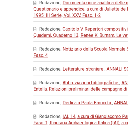
Redazione,
Documentazione analitica delle ne
Questionario e appendice, a cura di Juliette d
1995: III Serie, Vol. XXV, Fasc. 1-2
Redazione,
Capitolo V. Repertori compositivi
Quaderni, Quaderno 13, Renée K. Burnam, Le ve
Redazione,
Notiziario della Scuola Normale
Fasc. 4
Redazione,
Letterature straniere
,
ANNALI SC
Redazione,
Abbreviazioni bibliografiche
,
AN
Entella. Relazioni preliminari delle campagne d
Redazione,
Dedica a Paola Barocchi
,
ANNALI
Redazione,
IAI, 14, a cura di Giangiacomo 
Fasc. 1, Itineraria Archaeologica Italica (IAI), a