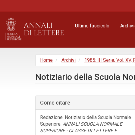
Navigazione
principale
Contenuto
principale
Ultimo fascicolo
Archivi
Barra
laterale
Home
Archivi
1985: III Serie, Vol. XV, 
Notiziario della Scuola N
Barra
laterale
Come citare
dell'articolo
Redazione. Notiziario della Scuola Normale
Superiore.
ANNALI SCUOLA NORMALE
SUPERIORE - CLASSE DI LETTERE E