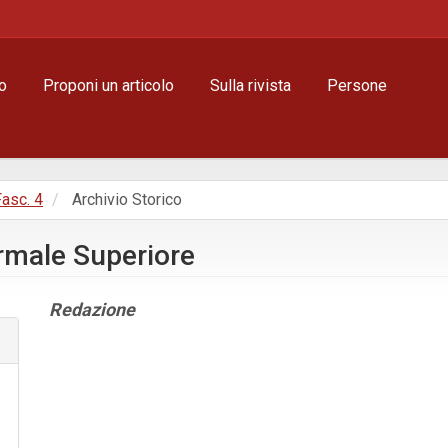
o
Proponi un articolo
Sulla rivista
Persone
Fasc. 4
Archivio Storico
ormale Superiore
Contenuto
Redazione
principale
dell'articolo
Dettagli
dell'articolo