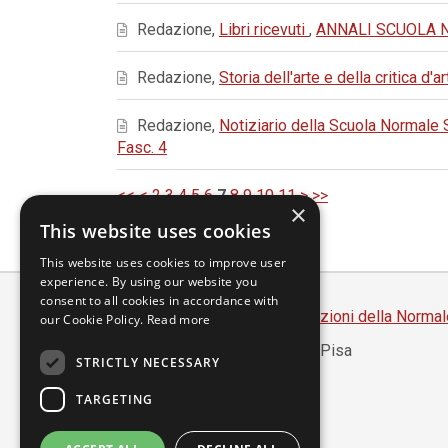
Redazione,
Libri ricevuti
,
ANNALI SCUOLA NOR
Redazione,
Storia dell'arte e della critica d'a
Redazione,
Notiziario della Scuola Normale
Fasc. 4
<<
<
2
3
4
5
6
7
8
9
10
11
>
>>
×
This website uses cookies
This website uses cookies to improve user
experience. By using our website you
consent to all cookies in accordance with
Scuola Normale Superiore
-
Edizioni della Normal
our Cookie Policy.
Read more
Piazza dei Cavalieri, 7 - 56126 Pisa
STRICTLY NECESSARY
Codice fiscale 80005050507
Partita IVA 00420000507
TARGETING
segreteria.annali@sns.it