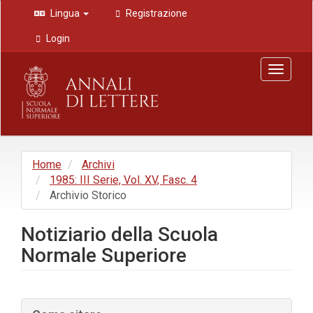
Navigazione
Lingua
Registrazione
principale
Contenuto
Login
principale
Barra
Toggle
laterale
navigat
Home
Archivi
1985: III Serie, Vol. XV, Fasc. 4
Archivio Storico
Notiziario della Scuola
Normale Superiore
Barra