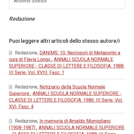
Archivio Storico
Contenuto
Redazione
principale
dell'articolo
Dettagli
Puoi leggere altri articoli dello stesso autore/i
dell'articolo
Redazione,
DANIMS: 10. Necropoli di Metaponto a
cura di Flavia Longo
,
ANNALI SCUOLA NORMALE
SUPERIORE - CLASSE DI LETTERE E FILOSOFIA: 1988:
III Serie, Vol. XVIII, Fasc. 1
Redazione,
Notiziario della Scuola Normale
Superiore
,
ANNALI SCUOLA NORMALE SUPERIORE -
CLASSE DI LETTERE E FILOSOFIA: 1986: III Serie, Vol.
XVI, Fasc. 4
Redazione,
In memoria di Arnaldo Momigliano
(1908-1987)
,
ANNALI SCUOLA NORMALE SUPERIORE