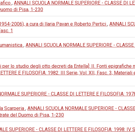
rafico
,
ANNALI SCUOLA NORMALE SUPERIORE - CLASSE DI LETTER
Duomo di Pisa, 1-230
(1954-2006), a cura di Ilaria Pavan e Roberto Pertici
,
ANNALI SC
Fasc. 1
e umanistica
,
ANNALI SCUOLA NORMALE SUPERIORE - CLASSE DI L
i per lo studio degli otto decreti da Entella]: II. Fonti epigrafic
 FILOSOFIA: 1982: III Serie, Vol. XII, Fasc. 3, Materiali e co
MALE SUPERIORE - CLASSE DI LETTERE E FILOSOFIA: 1978: III 
lla Scarperia
,
ANNALI SCUOLA NORMALE SUPERIORE - CLASSE DI
trate del Duomo di Pisa, 1-230
 SUPERIORE - CLASSE DI LETTERE E FILOSOFIA: 1998: IV Ser