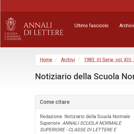
Navigazione
principale
Contenuto
principale
Ultimo fascicolo
Archivi
Barra
laterale
Home
Archivi
1983: III Serie, vol. XIII,
Notiziario della Scuola N
Barra
laterale
Come citare
dell'articolo
Redazione. Notiziario della Scuola Normale
Superiore.
ANNALI SCUOLA NORMALE
SUPERIORE - CLASSE DI LETTERE E