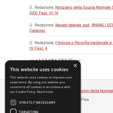
Redazione,
Notiziario della Scuola Normale
XXX, Fasc. III-IV
Redazione,
Navata laterale sud
,
ANNALI SCU
Catalogo
Redazione,
Filologia e filosofia medievale 
IV, Fasc. 4
<<
<
1
2
3
4
5
6
7
8
9
10
>
>>
×
This website uses cookies
This website uses cookies to improve user
experience. By using our website you
consent to all cookies in accordance with
Scuola Normale Superiore
-
Edizioni della Normal
our Cookie Policy.
Read more
Piazza dei Cavalieri, 7 - 56126 Pisa
STRICTLY NECESSARY
Codice fiscale 80005050507
Partita IVA 00420000507
TARGETING