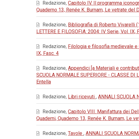
Redazione,
Capitolo IV. Il programma iconog
Quaderno 13, Renée K. Burnam, Le vetrate del 
Redazione,
Bibliografia di Roberto Vivarelli 
LETTERE E FILOSOFIA: 2004: IV Serie, Vol. IX, 
Redazione,
Filologia e filosofia medievale 
IX, Fasc. 4
Redazione,
Appendici [a Materiali e contribut
SCUOLA NORMALE SUPERIORE - CLASSE DI LETTERE E
Entella
Redazione,
Libri ricevuti
,
ANNALI SCUOLA NOR
Redazione,
Capitolo VIII. Manifattura dei De
Quaderni, Quaderno 13, Renée K. Burnam, Le ve
Redazione,
Tavole
,
ANNALI SCUOLA NORMALE