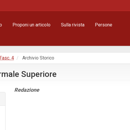
o
Proponi un articolo
Sulla rivista
Persone
 Fasc. 4
Archivio Storico
ormale Superiore
Contenuto
Redazione
principale
dell'articolo
Dettagli
dell'articolo