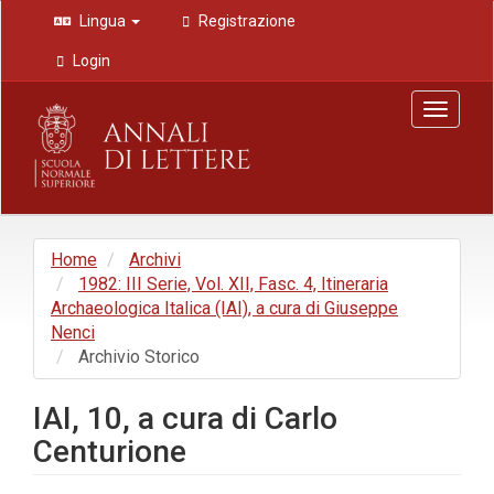
Navigazione
Lingua
Registrazione
principale
Contenuto
Login
principale
Barra
Toggle
laterale
navigat
Home
Archivi
1982: III Serie, Vol. XII, Fasc. 4, Itineraria
Archaeologica Italica (IAI), a cura di Giuseppe
Nenci
Archivio Storico
IAI, 10, a cura di Carlo
Centurione