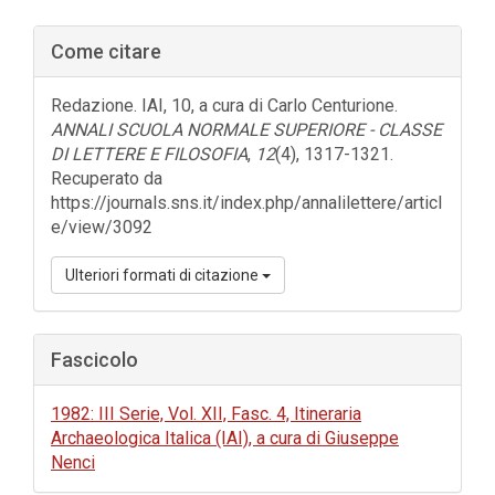
Barra
Come citare
laterale
dell'articolo
Redazione. IAI, 10, a cura di Carlo Centurione.
ANNALI SCUOLA NORMALE SUPERIORE - CLASSE
DI LETTERE E FILOSOFIA
,
12
(4), 1317-1321.
Recuperato da
https://journals.sns.it/index.php/annalilettere/articl
e/view/3092
Ulteriori formati di citazione
Fascicolo
1982: III Serie, Vol. XII, Fasc. 4, Itineraria
Archaeologica Italica (IAI), a cura di Giuseppe
Nenci