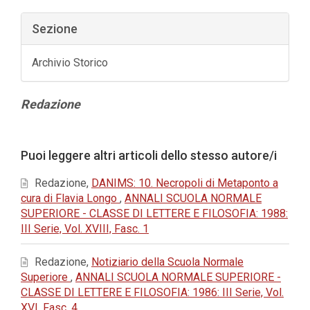
Sezione
Archivio Storico
Contenuto
Redazione
principale
dell'articolo
Dettagli
Puoi leggere altri articoli dello stesso autore/i
dell'articolo
Redazione,
DANIMS: 10. Necropoli di Metaponto a
cura di Flavia Longo
,
ANNALI SCUOLA NORMALE
SUPERIORE - CLASSE DI LETTERE E FILOSOFIA: 1988:
III Serie, Vol. XVIII, Fasc. 1
Redazione,
Notiziario della Scuola Normale
Superiore
,
ANNALI SCUOLA NORMALE SUPERIORE -
CLASSE DI LETTERE E FILOSOFIA: 1986: III Serie, Vol.
XVI, Fasc. 4