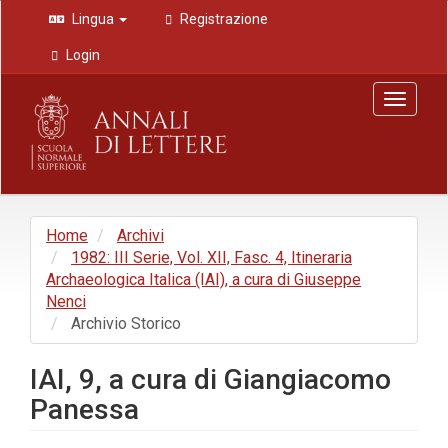
Navigazione
Lingua
Registrazione
principale
Contenuto
Login
principale
Barra
Toggle
laterale
navigat
Home
Archivi
1982: III Serie, Vol. XII, Fasc. 4, Itineraria
Archaeologica Italica (IAI), a cura di Giuseppe
Nenci
Archivio Storico
IAI, 9, a cura di Giangiacomo
Panessa