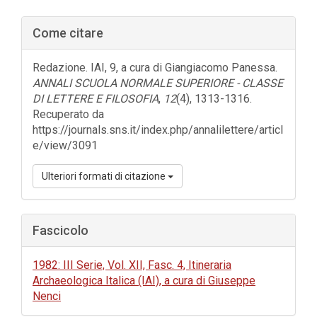
Barra
Come citare
laterale
dell'articolo
Redazione. IAI, 9, a cura di Giangiacomo Panessa.
ANNALI SCUOLA NORMALE SUPERIORE - CLASSE
DI LETTERE E FILOSOFIA
,
12
(4), 1313-1316.
Recuperato da
https://journals.sns.it/index.php/annalilettere/articl
e/view/3091
Ulteriori formati di citazione
Fascicolo
1982: III Serie, Vol. XII, Fasc. 4, Itineraria
Archaeologica Italica (IAI), a cura di Giuseppe
Nenci