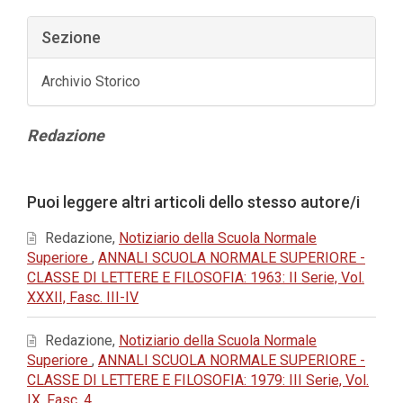
Sezione
Archivio Storico
Contenuto
Redazione
principale
dell'articolo
Dettagli
Puoi leggere altri articoli dello stesso autore/i
dell'articolo
Redazione,
Notiziario della Scuola Normale
Superiore
,
ANNALI SCUOLA NORMALE SUPERIORE -
CLASSE DI LETTERE E FILOSOFIA: 1963: II Serie, Vol.
XXXII, Fasc. III-IV
Redazione,
Notiziario della Scuola Normale
Superiore
,
ANNALI SCUOLA NORMALE SUPERIORE -
CLASSE DI LETTERE E FILOSOFIA: 1979: III Serie, Vol.
IX, Fasc. 4