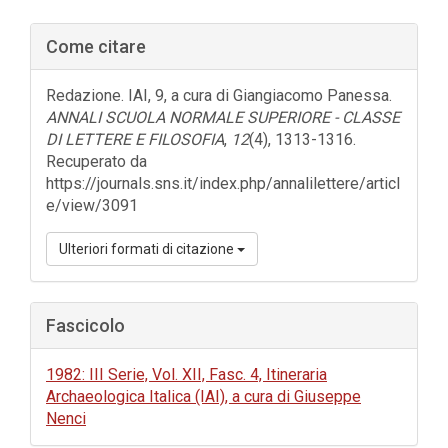
Barra
Come citare
laterale
dell'articolo
Redazione. IAI, 9, a cura di Giangiacomo Panessa.
ANNALI SCUOLA NORMALE SUPERIORE - CLASSE
DI LETTERE E FILOSOFIA
,
12
(4), 1313-1316.
Recuperato da
https://journals.sns.it/index.php/annalilettere/articl
e/view/3091
Ulteriori formati di citazione
Fascicolo
1982: III Serie, Vol. XII, Fasc. 4, Itineraria
Archaeologica Italica (IAI), a cura di Giuseppe
Nenci