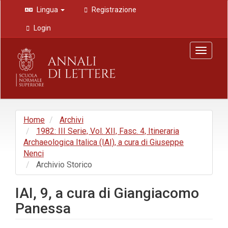
Navigazione
Lingua
Registrazione
principale
Contenuto
Login
principale
Barra
Toggle
laterale
navigat
Home
Archivi
1982: III Serie, Vol. XII, Fasc. 4, Itineraria
Archaeologica Italica (IAI), a cura di Giuseppe
Nenci
Archivio Storico
IAI, 9, a cura di Giangiacomo
Panessa