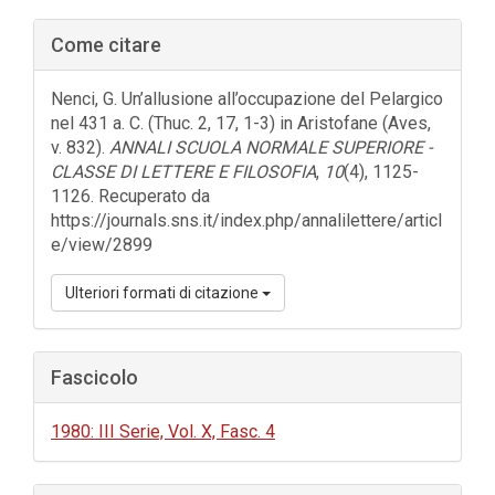
Barra
Come citare
laterale
dell'articolo
Nenci, G. Un’allusione all’occupazione del Pelargico
nel 431 a. C. (Thuc. 2, 17, 1-3) in Aristofane (Aves,
v. 832).
ANNALI SCUOLA NORMALE SUPERIORE -
CLASSE DI LETTERE E FILOSOFIA
,
10
(4), 1125-
1126. Recuperato da
https://journals.sns.it/index.php/annalilettere/articl
e/view/2899
Ulteriori formati di citazione
Fascicolo
1980: III Serie, Vol. X, Fasc. 4