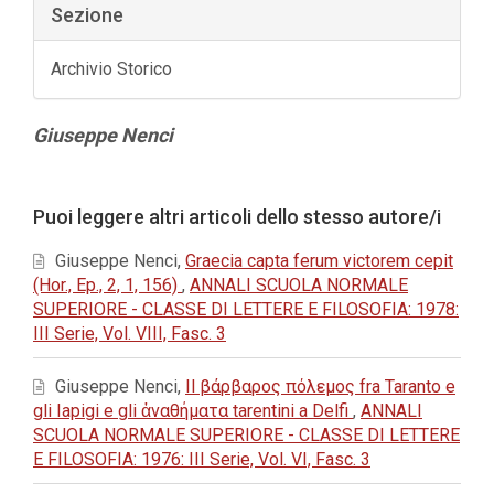
Sezione
Archivio Storico
Contenuto
Giuseppe Nenci
principale
dell'articolo
Dettagli
Puoi leggere altri articoli dello stesso autore/i
dell'articolo
Giuseppe Nenci,
Graecia capta ferum victorem cepit
(Hor., Ep., 2, 1, 156)
,
ANNALI SCUOLA NORMALE
SUPERIORE - CLASSE DI LETTERE E FILOSOFIA: 1978:
III Serie, Vol. VIII, Fasc. 3
Giuseppe Nenci,
Il βάρβαρος πόλεμος fra Taranto e
gli Iapigi e gli ἀναθήματα tarentini a Delfi
,
ANNALI
SCUOLA NORMALE SUPERIORE - CLASSE DI LETTERE
E FILOSOFIA: 1976: III Serie, Vol. VI, Fasc. 3