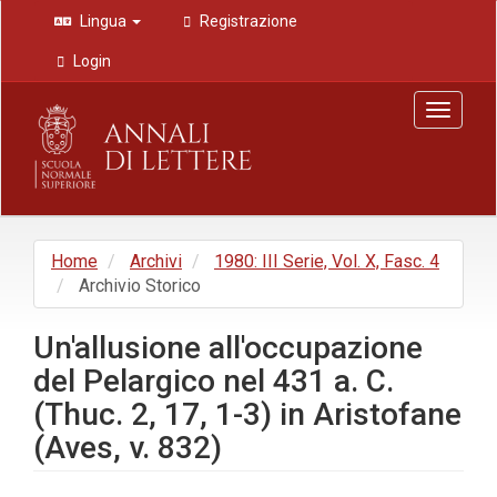
Navigazione
Lingua
Registrazione
principale
Contenuto
Login
principale
Barra
Toggle
laterale
navigat
Home
Archivi
1980: III Serie, Vol. X, Fasc. 4
Archivio Storico
Un'allusione all'occupazione
del Pelargico nel 431 a. C.
(Thuc. 2, 17, 1-3) in Aristofane
(Aves, v. 832)