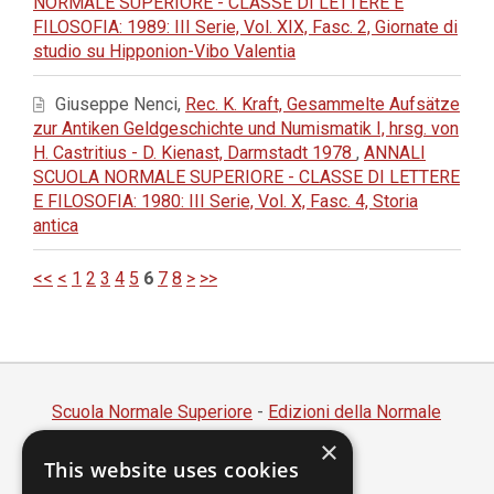
NORMALE SUPERIORE - CLASSE DI LETTERE E
FILOSOFIA: 1989: III Serie, Vol. XIX, Fasc. 2, Giornate di
studio su Hipponion-Vibo Valentia
Giuseppe Nenci,
Rec. K. Kraft, Gesammelte Aufsätze
zur Antiken Geldgeschichte und Numismatik I, hrsg. von
H. Castritius - D. Kienast, Darmstadt 1978
,
ANNALI
SCUOLA NORMALE SUPERIORE - CLASSE DI LETTERE
E FILOSOFIA: 1980: III Serie, Vol. X, Fasc. 4, Storia
antica
<<
<
1
2
3
4
5
6
7
8
>
>>
Scuola Normale Superiore
-
Edizioni della Normale
×
Piazza dei Cavalieri, 7 - 56126 Pisa
This website uses cookies
Codice fiscale 80005050507