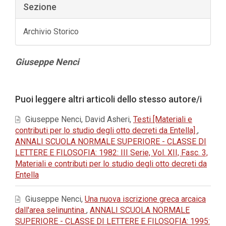
Sezione
Archivio Storico
Contenuto
Giuseppe Nenci
principale
dell'articolo
Dettagli
Puoi leggere altri articoli dello stesso autore/i
dell'articolo
Giuseppe Nenci, David Asheri,
Testi [Materiali e
contributi per lo studio degli otto decreti da Entella]
,
ANNALI SCUOLA NORMALE SUPERIORE - CLASSE DI
LETTERE E FILOSOFIA: 1982: III Serie, Vol. XII, Fasc. 3,
Materiali e contributi per lo studio degli otto decreti da
Entella
Giuseppe Nenci,
Una nuova iscrizione greca arcaica
dall'area selinuntina
,
ANNALI SCUOLA NORMALE
SUPERIORE - CLASSE DI LETTERE E FILOSOFIA: 1995: