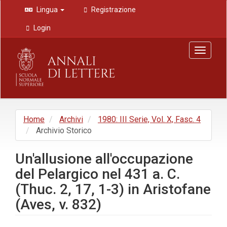
Navigazione
Lingua
Registrazione
principale
Contenuto
Login
principale
Barra
Toggle
laterale
navigat
Home
Archivi
1980: III Serie, Vol. X, Fasc. 4
Archivio Storico
Un'allusione all'occupazione
del Pelargico nel 431 a. C.
(Thuc. 2, 17, 1-3) in Aristofane
(Aves, v. 832)