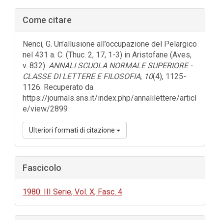
Barra
Come citare
laterale
dell'articolo
Nenci, G. Un’allusione all’occupazione del Pelargico
nel 431 a. C. (Thuc. 2, 17, 1-3) in Aristofane (Aves,
v. 832).
ANNALI SCUOLA NORMALE SUPERIORE -
CLASSE DI LETTERE E FILOSOFIA
,
10
(4), 1125-
1126. Recuperato da
https://journals.sns.it/index.php/annalilettere/articl
e/view/2899
Ulteriori formati di citazione
Fascicolo
1980: III Serie, Vol. X, Fasc. 4