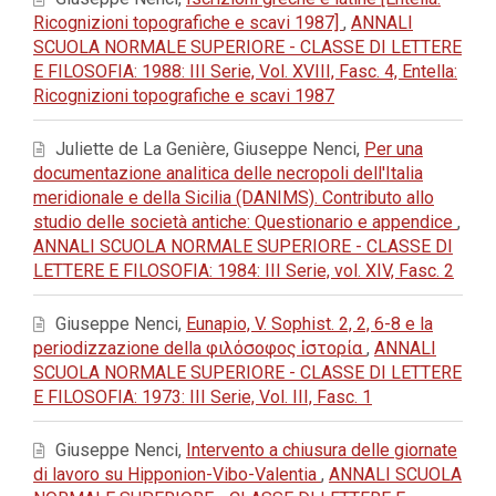
Ricognizioni topografiche e scavi 1987]
,
ANNALI
SCUOLA NORMALE SUPERIORE - CLASSE DI LETTERE
E FILOSOFIA: 1988: III Serie, Vol. XVIII, Fasc. 4, Entella:
Ricognizioni topografiche e scavi 1987
Juliette de La Genière, Giuseppe Nenci,
Per una
documentazione analitica delle necropoli dell'Italia
meridionale e della Sicilia (DANIMS). Contributo allo
studio delle società antiche: Questionario e appendice
,
ANNALI SCUOLA NORMALE SUPERIORE - CLASSE DI
LETTERE E FILOSOFIA: 1984: III Serie, vol. XIV, Fasc. 2
Giuseppe Nenci,
Eunapio, V. Sophist. 2, 2, 6-8 e la
periodizzazione della φιλόσοφος ἱστορία
,
ANNALI
SCUOLA NORMALE SUPERIORE - CLASSE DI LETTERE
E FILOSOFIA: 1973: III Serie, Vol. III, Fasc. 1
Giuseppe Nenci,
Intervento a chiusura delle giornate
di lavoro su Hipponion-Vibo-Valentia
,
ANNALI SCUOLA