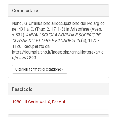
Barra
Come citare
laterale
dell'articolo
Nenci, G. Un’allusione all’occupazione del Pelargico
nel 431 a. C. (Thuc. 2, 17, 1-3) in Aristofane (Aves,
v. 832).
ANNALI SCUOLA NORMALE SUPERIORE -
CLASSE DI LETTERE E FILOSOFIA
,
10
(4), 1125-
1126. Recuperato da
https://journals.sns.it/index.php/annalilettere/articl
e/view/2899
Ulteriori formati di citazione
Fascicolo
1980: III Serie, Vol. X, Fasc. 4