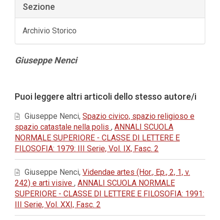
Sezione
Archivio Storico
Contenuto
Giuseppe Nenci
principale
dell'articolo
Dettagli
Puoi leggere altri articoli dello stesso autore/i
dell'articolo
Giuseppe Nenci,
Spazio civico, spazio religioso e
spazio catastale nella polis
,
ANNALI SCUOLA
NORMALE SUPERIORE - CLASSE DI LETTERE E
FILOSOFIA: 1979: III Serie, Vol. IX, Fasc. 2
Giuseppe Nenci,
Videndae artes (Hor., Ep., 2, 1, v.
242) e arti visive
,
ANNALI SCUOLA NORMALE
SUPERIORE - CLASSE DI LETTERE E FILOSOFIA: 1991:
III Serie, Vol. XXI, Fasc. 2