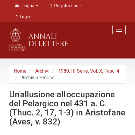
Navigazione
Lingua
Registrazione
principale
Contenuto
Login
principale
Barra
Toggle
laterale
navigat
Home
Archivi
1980: III Serie, Vol. X, Fasc. 4
Archivio Storico
Un'allusione all'occupazione
del Pelargico nel 431 a. C.
(Thuc. 2, 17, 1-3) in Aristofane
(Aves, v. 832)