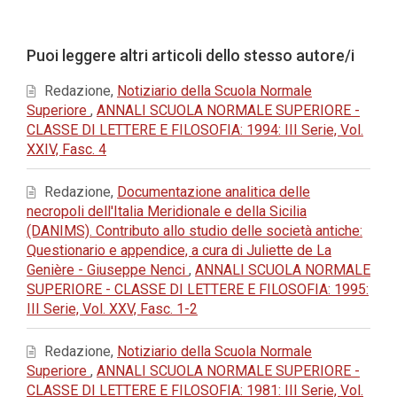
principale
dell'articolo
Dettagli
Puoi leggere altri articoli dello stesso autore/i
dell'articolo
Redazione,
Notiziario della Scuola Normale
Superiore
,
ANNALI SCUOLA NORMALE SUPERIORE -
CLASSE DI LETTERE E FILOSOFIA: 1994: III Serie, Vol.
XXIV, Fasc. 4
Redazione,
Documentazione analitica delle
necropoli dell'Italia Meridionale e della Sicilia
(DANIMS). Contributo allo studio delle società antiche:
Questionario e appendice, a cura di Juliette de La
Genière - Giuseppe Nenci
,
ANNALI SCUOLA NORMALE
SUPERIORE - CLASSE DI LETTERE E FILOSOFIA: 1995:
III Serie, Vol. XXV, Fasc. 1-2
Redazione,
Notiziario della Scuola Normale
Superiore
,
ANNALI SCUOLA NORMALE SUPERIORE -
CLASSE DI LETTERE E FILOSOFIA: 1981: III Serie, Vol.