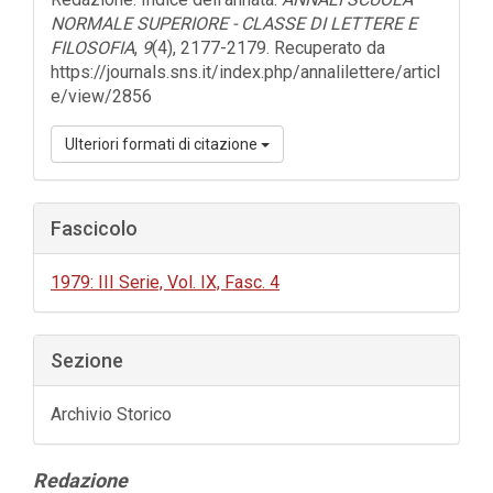
NORMALE SUPERIORE - CLASSE DI LETTERE E
FILOSOFIA
,
9
(4), 2177-2179. Recuperato da
https://journals.sns.it/index.php/annalilettere/articl
e/view/2856
Ulteriori formati di citazione
Fascicolo
1979: III Serie, Vol. IX, Fasc. 4
Sezione
Archivio Storico
Contenuto
Redazione