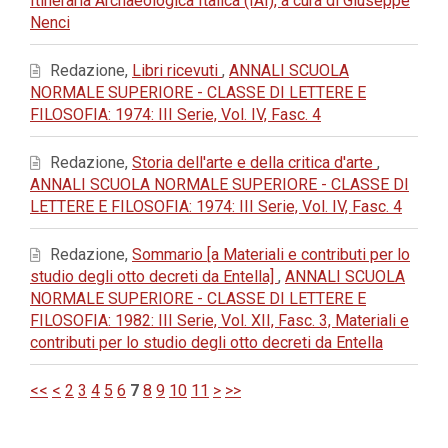
Itineraria Archaeologica Italica (IAI), a cura di Giuseppe
Nenci
Redazione,
Libri ricevuti
,
ANNALI SCUOLA
NORMALE SUPERIORE - CLASSE DI LETTERE E
FILOSOFIA: 1974: III Serie, Vol. IV, Fasc. 4
Redazione,
Storia dell'arte e della critica d'arte
,
ANNALI SCUOLA NORMALE SUPERIORE - CLASSE DI
LETTERE E FILOSOFIA: 1974: III Serie, Vol. IV, Fasc. 4
Redazione,
Sommario [a Materiali e contributi per lo
studio degli otto decreti da Entella]
,
ANNALI SCUOLA
NORMALE SUPERIORE - CLASSE DI LETTERE E
FILOSOFIA: 1982: III Serie, Vol. XII, Fasc. 3, Materiali e
contributi per lo studio degli otto decreti da Entella
<<
<
2
3
4
5
6
7
8
9
10
11
>
>>