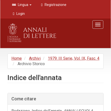
Navigazione
Lingua
Registrazione
principale
Contenuto
Login
principale
Barra
Toggle
laterale
navigat
Home
Archivi
1979: III Serie, Vol. IX, Fasc. 4
Archivio Storico
Indice dell'annata
Barra
Come citare
laterale
dell'articolo
Redazione. Indice dell’annata.
ANNALI SCUOLA