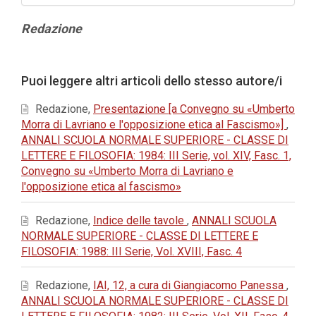
Contenuto
Redazione
principale
dell'articolo
Dettagli
Puoi leggere altri articoli dello stesso autore/i
dell'articolo
Redazione,
Presentazione [a Convegno su «Umberto
Morra di Lavriano e l'opposizione etica al Fascismo»]
,
ANNALI SCUOLA NORMALE SUPERIORE - CLASSE DI
LETTERE E FILOSOFIA: 1984: III Serie, vol. XIV, Fasc. 1,
Convegno su «Umberto Morra di Lavriano e
l'opposizione etica al fascismo»
Redazione,
Indice delle tavole
,
ANNALI SCUOLA
NORMALE SUPERIORE - CLASSE DI LETTERE E
FILOSOFIA: 1988: III Serie, Vol. XVIII, Fasc. 4
Redazione,
IAI, 12, a cura di Giangiacomo Panessa
,
ANNALI SCUOLA NORMALE SUPERIORE - CLASSE DI