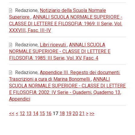
Redazione,
Notiziario della Scuola Normale
Superiore
,
ANNALI SCUOLA NORMALE SUPERIORE -
CLASSE DI LETTERE E FILOSOFIA: 1969: II Serie, Vol.
XXXVIII, Fasc. III-IV
Redazione,
Libri ricevuti
,
ANNALI SCUOLA
NORMALE SUPERIORE - CLASSE DI LETTERE E
FILOSOFIA: 1985: III Serie, Vol. XV, Fasc. 4
Redazione,
Appendice III. Regesto dei documenti.
Trascrizioni a cura di Marina Bonomelli
,
ANNALI
SCUOLA NORMALE SUPERIORE - CLASSE DI LETTERE
E FILOSOFIA: 2002: IV Serie - Quaderni, Quaderno 13,
Appendici
<<
<
12
13
14
15
16
17
18
19
20
21
>
>>