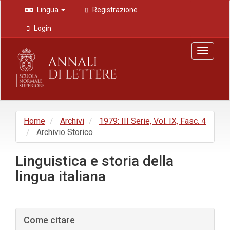
Navigazione
Lingua
Registrazione
principale
Contenuto
Login
principale
Barra
Toggle
laterale
navigat
Home
Archivi
1979: III Serie, Vol. IX, Fasc. 4
Archivio Storico
Linguistica e storia della
lingua italiana
Barra
Come citare
laterale