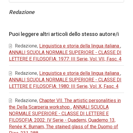
Contenuto
Redazione
principale
dell'articolo
Dettagli
Puoi leggere altri articoli dello stesso autore/i
dell'articolo
Redazione,
Linguistica e storia della lingua italiana
,
ANNALI SCUOLA NORMALE SUPERIORE - CLASSE DI
LETTERE E FILOSOFIA: 1977: III Serie, Vol. VII, Fasc. 4
Redazione,
Linguistica e storia della lingua italiana
,
ANNALI SCUOLA NORMALE SUPERIORE - CLASSE DI
LETTERE E FILOSOFIA: 1980: III Serie, Vol. X, Fasc. 4
Redazione,
Chapter VII. The artistic personalities in
the Della Scarperia workshop
,
ANNALI SCUOLA
NORMALE SUPERIORE - CLASSE DI LETTERE E
FILOSOFIA: 2002: IV Serie - Quaderni, Quaderno 13,
Renée K. Burnam, The stained glass of the Duomo of