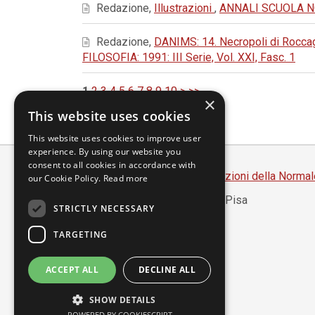
Redazione,
Illustrazioni
,
ANNALI SCUOLA NOR
Redazione,
DANIMS: 14. Necropoli di Roccagl
FILOSOFIA: 1991: III Serie, Vol. XXI, Fasc. 1
1
2
3
4
5
6
7
8
9
10
>
>>
×
This website uses cookies
This website uses cookies to improve user
experience. By using our website you
consent to all cookies in accordance with
Scuola Normale Superiore
-
Edizioni della Normal
our Cookie Policy.
Read more
Piazza dei Cavalieri, 7 - 56126 Pisa
STRICTLY NECESSARY
Codice fiscale 80005050507
Partita IVA 00420000507
TARGETING
segreteria.annali@sns.it
ACCEPT ALL
DECLINE ALL
Accessibilità
SHOW DETAILS
Privacy
POWERED BY COOKIESCRIPT