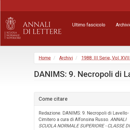
Navigazione
principale
Contenuto
principale
Ultimo fascicolo
Archivi
Barra
laterale
Home
Archivi
1988: III Serie, Vol. XVII
DANIMS: 9. Necropoli di L
Barra
laterale
Come citare
dell'articolo
Redazione. DANIMS: 9. Necropoli di Lavello-
Cimitero a cura di Alfonsina Russo.
ANNALI
SCUOLA NORMALE SUPERIORE - CLASSE DI