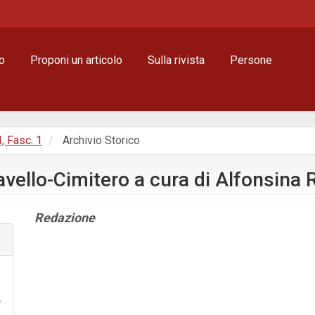
o
Proponi un articolo
Sulla rivista
Persone
I, Fasc. 1
Archivio Storico
avello-Cimitero a cura di Alfonsina
Contenuto
Redazione
principale
dell'articolo
Dettagli
dell'articolo