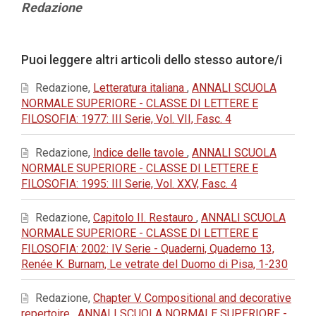
Contenuto
Redazione
principale
dell'articolo
Dettagli
Puoi leggere altri articoli dello stesso autore/i
dell'articolo
Redazione,
Letteratura italiana
,
ANNALI SCUOLA
NORMALE SUPERIORE - CLASSE DI LETTERE E
FILOSOFIA: 1977: III Serie, Vol. VII, Fasc. 4
Redazione,
Indice delle tavole
,
ANNALI SCUOLA
NORMALE SUPERIORE - CLASSE DI LETTERE E
FILOSOFIA: 1995: III Serie, Vol. XXV, Fasc. 4
Redazione,
Capitolo II. Restauro
,
ANNALI SCUOLA
NORMALE SUPERIORE - CLASSE DI LETTERE E
FILOSOFIA: 2002: IV Serie - Quaderni, Quaderno 13,
Renée K. Burnam, Le vetrate del Duomo di Pisa, 1-230
Redazione,
Chapter V. Compositional and decorative
repertoire
,
ANNALI SCUOLA NORMALE SUPERIORE -