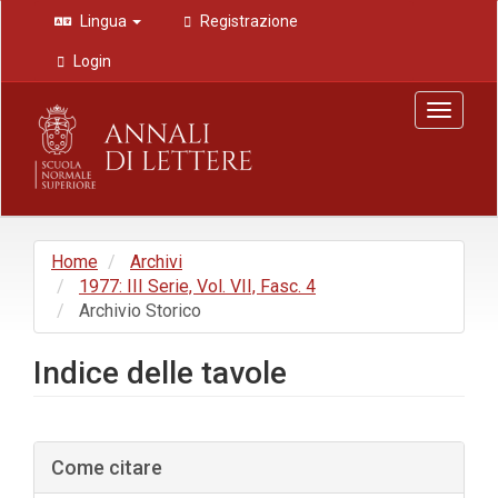
Navigazione
Lingua
Registrazione
principale
Contenuto
Login
principale
Barra
Toggle
laterale
navigat
Home
Archivi
1977: III Serie, Vol. VII, Fasc. 4
Archivio Storico
Indice delle tavole
Barra
Come citare
laterale