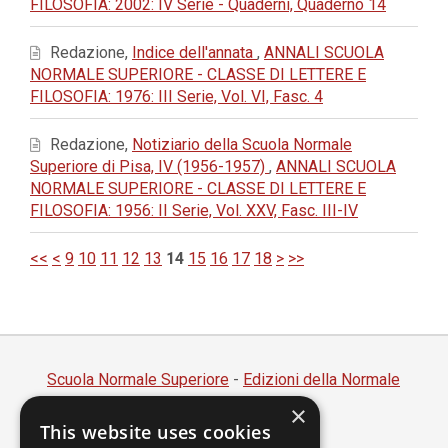
FILOSOFIA: 2002: IV Serie - Quaderni, Quaderno 14
Redazione,
Indice dell'annata
,
ANNALI SCUOLA
NORMALE SUPERIORE - CLASSE DI LETTERE E
FILOSOFIA: 1976: III Serie, Vol. VI, Fasc. 4
Redazione,
Notiziario della Scuola Normale
Superiore di Pisa, IV (1956-1957)
,
ANNALI SCUOLA
NORMALE SUPERIORE - CLASSE DI LETTERE E
FILOSOFIA: 1956: II Serie, Vol. XXV, Fasc. III-IV
<<
<
9
10
11
12
13
14
15
16
17
18
>
>>
Scuola Normale Superiore
-
Edizioni della Normale
×
Piazza dei Cavalieri, 7 - 56126 Pisa
This website uses cookies
Codice fiscale 80005050507