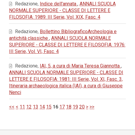
Redazione,
Indice dell'annata
,
ANNALI SCUOLA
NORMALE SUPERIORE - CLASSE DI LETTERE E
FILOSOFIA: 1989: III Serie, Vol. XIX, Fasc. 4
Redazione,
Bollettino BibliograficoArcheologia e
antichità classiche
,
ANNALI SCUOLA NORMALE
SUPERIORE - CLASSE DI LETTERE E FILOSOFIA: 1976:
III Serie, Vol. VI, Fasc. 4
Redazione,
IAI, 5, a cura di Maria Teresa Giannotta
,
ANNALI SCUOLA NORMALE SUPERIORE - CLASSE DI
LETTERE E FILOSOFIA: 1981: III Serie, Vol. XI, Fasc. 3,
Itineraria archaeologica italica (IAI), a cura di Giuseppe
Nenci
<<
<
11
12
13
14
15
16
17
18
19
20
>
>>