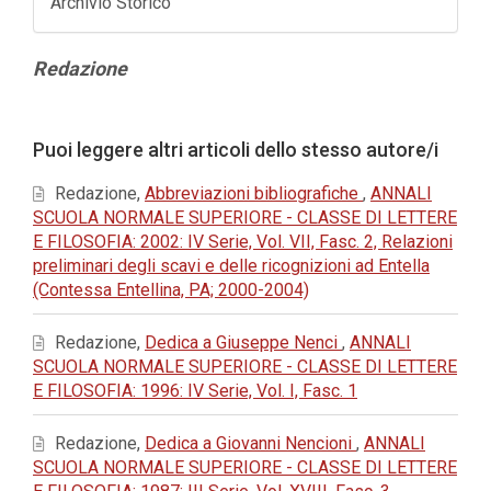
Archivio Storico
Contenuto
Redazione
principale
dell'articolo
Dettagli
Puoi leggere altri articoli dello stesso autore/i
dell'articolo
Redazione,
Abbreviazioni bibliografiche
,
ANNALI
SCUOLA NORMALE SUPERIORE - CLASSE DI LETTERE
E FILOSOFIA: 2002: IV Serie, Vol. VII, Fasc. 2, Relazioni
preliminari degli scavi e delle ricognizioni ad Entella
(Contessa Entellina, PA; 2000-2004)
Redazione,
Dedica a Giuseppe Nenci
,
ANNALI
SCUOLA NORMALE SUPERIORE - CLASSE DI LETTERE
E FILOSOFIA: 1996: IV Serie, Vol. I, Fasc. 1
Redazione,
Dedica a Giovanni Nencioni
,
ANNALI
SCUOLA NORMALE SUPERIORE - CLASSE DI LETTERE