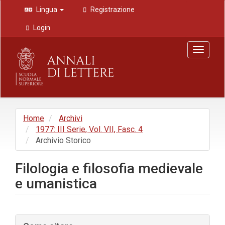
Navigazione
Lingua
Registrazione
principale
Contenuto
Login
principale
Barra
Toggle
laterale
navigat
Home
Archivi
1977: III Serie, Vol. VII, Fasc. 4
Archivio Storico
Filologia e filosofia medievale
e umanistica
Barra