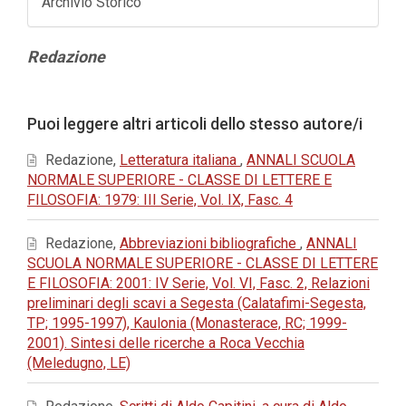
Archivio Storico
Contenuto
Redazione
principale
dell'articolo
Dettagli
Puoi leggere altri articoli dello stesso autore/i
dell'articolo
Redazione,
Letteratura italiana
,
ANNALI SCUOLA
NORMALE SUPERIORE - CLASSE DI LETTERE E
FILOSOFIA: 1979: III Serie, Vol. IX, Fasc. 4
Redazione,
Abbreviazioni bibliografiche
,
ANNALI
SCUOLA NORMALE SUPERIORE - CLASSE DI LETTERE
E FILOSOFIA: 2001: IV Serie, Vol. VI, Fasc. 2, Relazioni
preliminari degli scavi a Segesta (Calatafimi-Segesta,
TP; 1995-1997), Kaulonia (Monasterace, RC; 1999-
2001). Sintesi delle ricerche a Roca Vecchia
(Meledugno, LE)