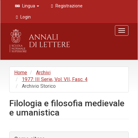
Navigazione
Lingua
Registrazione
principale
Contenuto
Login
principale
Barra
Toggle
laterale
navigat
Home
Archivi
1977: III Serie, Vol. VII, Fasc. 4
Archivio Storico
Filologia e filosofia medievale
e umanistica
Barra