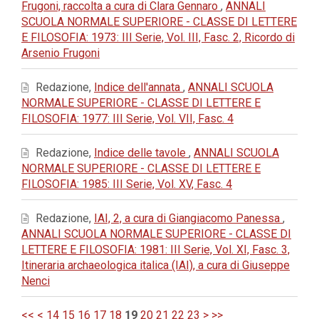
Frugoni, raccolta a cura di Clara Gennaro
,
ANNALI
SCUOLA NORMALE SUPERIORE - CLASSE DI LETTERE
E FILOSOFIA: 1973: III Serie, Vol. III, Fasc. 2, Ricordo di
Arsenio Frugoni
Redazione,
Indice dell'annata
,
ANNALI SCUOLA
NORMALE SUPERIORE - CLASSE DI LETTERE E
FILOSOFIA: 1977: III Serie, Vol. VII, Fasc. 4
Redazione,
Indice delle tavole
,
ANNALI SCUOLA
NORMALE SUPERIORE - CLASSE DI LETTERE E
FILOSOFIA: 1985: III Serie, Vol. XV, Fasc. 4
Redazione,
IAI, 2, a cura di Giangiacomo Panessa
,
ANNALI SCUOLA NORMALE SUPERIORE - CLASSE DI
LETTERE E FILOSOFIA: 1981: III Serie, Vol. XI, Fasc. 3,
Itineraria archaeologica italica (IAI), a cura di Giuseppe
Nenci
<<
<
14
15
16
17
18
19
20
21
22
23
>
>>