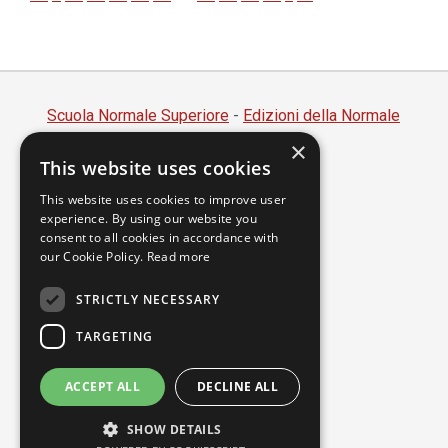
Scuola Normale Superiore
-
Edizioni della Normale
×
Piazza dei Cavalieri, 7 - 56126 Pisa
This website uses cookies
Codice fiscale 80005050507
Partita IVA 00420000507
This website uses cookies to improve user
experience. By using our website you
segreteria.annali@sns.it
consent to all cookies in accordance with
our Cookie Policy.
Read more
Accessibilità
Privacy
STRICTLY NECESSARY
TARGETING
ACCEPT ALL
DECLINE ALL
SHOW DETAILS