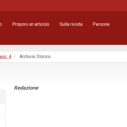
o
Proponi un articolo
Sulla rivista
Persone
Fasc. 4
Archivio Storico
Contenuto
Redazione
principale
dell'articolo
Dettagli
dell'articolo