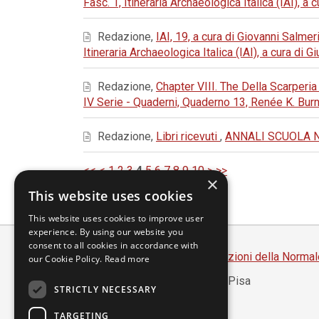
Fasc. 1, Itineraria Archaeologica Italica (IAI), a
Redazione,
IAI, 19, a cura di Giovanni Salmer
Itineraria Archaeologica Italica (IAI), a cura di
Redazione,
Chapter VIII. The Della Scarperi
IV Serie - Quaderni, Quaderno 13, Renée K. Bu
Redazione,
Libri ricevuti
,
ANNALI SCUOLA NOR
<<
<
1
2
3
4
5
6
7
8
9
10
>
>>
×
This website uses cookies
This website uses cookies to improve user
experience. By using our website you
consent to all cookies in accordance with
Scuola Normale Superiore
-
Edizioni della Normal
our Cookie Policy.
Read more
Piazza dei Cavalieri, 7 - 56126 Pisa
STRICTLY NECESSARY
Codice fiscale 80005050507
Partita IVA 00420000507
TARGETING