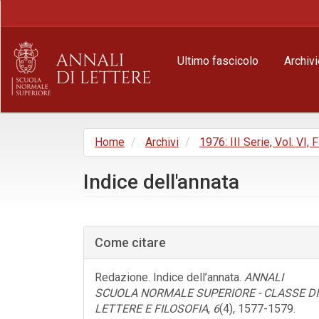
Navigazione
principale
Contenuto
principale
Ultimo fascicolo
Archivi
Barra
laterale
Home
Archivi
1976: III Serie, Vol. VI, 
Indice dell'annata
Barra
laterale
Come citare
dell'articolo
Redazione. Indice dell’annata.
ANNALI
SCUOLA NORMALE SUPERIORE - CLASSE DI
LETTERE E FILOSOFIA
,
6
(4), 1577-1579.