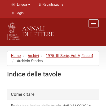
Navigazione
Lingua
Registrazione
principale
Contenuto
Login
principale
Barra
Toggle
laterale
navigat
Home
Archivi
1975: III Serie, Vol. V, Fasc. 4
Archivio Storico
Indice delle tavole
Barra
Come citare
laterale
dell'articolo
Redazione. Indice delle tavole.
ANNALI SCUOLA