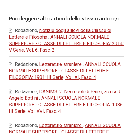
principale
dell'articolo
Dettagli
Puoi leggere altri articoli dello stesso autore/i
dell'articolo
Redazione,
Notizie degli allievi della Classe di
Lettere e Filosofia
,
ANNALI SCUOLA NORMALE
SUPERIORE - CLASSE DI LETTERE E FILOSOFIA: 2014:
V Serie, Vol. 6, Fasc. 2
Redazione,
Letterature straniere
,
ANNALI SCUOLA
NORMALE SUPERIORE - CLASSE DI LETTERE E
FILOSOFIA: 1981: III Serie, Vol. XI, Fasc. 4
Redazione,
DANIMS: 2. Necropoli di Banzi, a cura di
Angelo Bottini
,
ANNALI SCUOLA NORMALE
SUPERIORE - CLASSE DI LETTERE E FILOSOFIA: 1986:
III Serie, Vol. XVI, Fasc. 4
Redazione,
Letterature straniere
,
ANNALI SCUOLA
NORMALE SUPERIORE - CLASSE DI LETTERE E