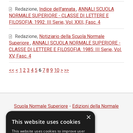
Redazione,
Indice dell'annata
,
ANNALI SCUOLA
NORMALE SUPERIORE - CLASSE DI LETTERE E
FILOSOFIA: 1992: III Serie, Vol. XXII, Fasc. 4
Redazione,
Notiziario della Scuola Normale
Superiore
,
ANNALI SCUOLA NORMALE SUPERIORE -
CLASSE DI LETTERE E FILOSOFIA: 1985: III Serie, Vol.
XV, Fasc. 4
<<
<
1
2
3
4
5
6
7
8
9
10
>
>>
Scuola Normale Superiore
-
Edizioni della Normale
×
Piazza dei Cavalieri, 7 - 56126 Pisa
This website uses cookies
Codice fiscale 80005050507
Partita IVA 00420000507
This website uses cookies to improve user