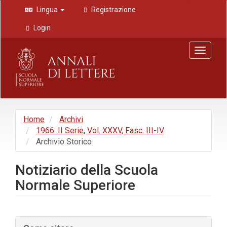
Navigazione
Lingua
Registrazione
principale
Contenuto
Login
principale
Barra
Toggle
laterale
navigat
Home
Archivi
1966: II Serie, Vol. XXXV, Fasc. III-IV
Archivio Storico
Notiziario della Scuola
Normale Superiore
Barra