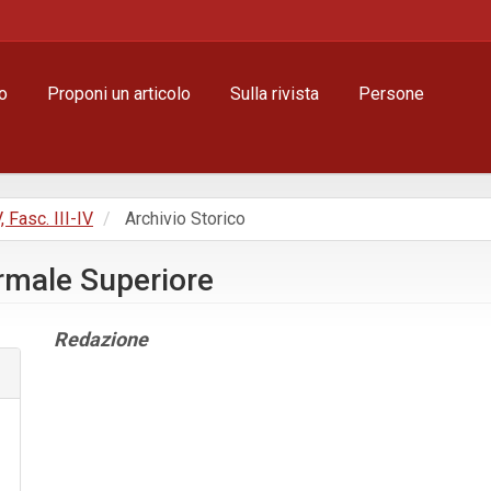
o
Proponi un articolo
Sulla rivista
Persone
, Fasc. III-IV
Archivio Storico
ormale Superiore
Contenuto
Redazione
principale
dell'articolo
Dettagli
dell'articolo