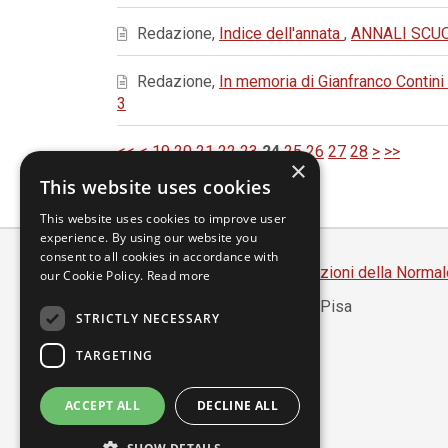
Redazione,
Indice dell'annata
,
ANNALI SCUOL
Redazione,
In memoria di Gianfranco Contini
3
<<
<
19
20
21
22
23
24
25
26
27
28
>
>>
×
This website uses cookies
This website uses cookies to improve user
experience. By using our website you
consent to all cookies in accordance with
Scuola Normale Superiore
-
Edizioni della Normal
our Cookie Policy.
Read more
Piazza dei Cavalieri, 7 - 56126 Pisa
STRICTLY NECESSARY
Codice fiscale 80005050507
Partita IVA 00420000507
TARGETING
segreteria.annali@sns.it
ACCEPT ALL
DECLINE ALL
Accessibilità