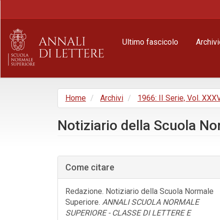
Navigazione
principale
Contenuto
principale
Ultimo fascicolo
Archivi
Barra
laterale
Home
Archivi
1966: II Serie, Vol. XXXV
Notiziario della Scuola N
Barra
laterale
Come citare
dell'articolo
Redazione. Notiziario della Scuola Normale
Superiore.
ANNALI SCUOLA NORMALE
SUPERIORE - CLASSE DI LETTERE E