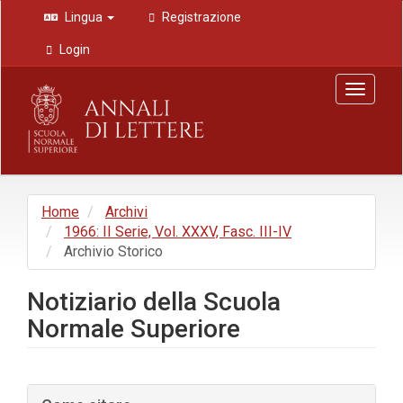
Navigazione
Lingua
Registrazione
principale
Contenuto
Login
principale
Barra
Toggle
laterale
navigat
Home
Archivi
1966: II Serie, Vol. XXXV, Fasc. III-IV
Archivio Storico
Notiziario della Scuola
Normale Superiore
Barra