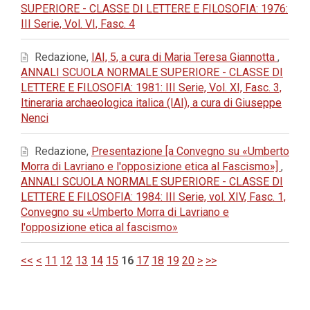
SUPERIORE - CLASSE DI LETTERE E FILOSOFIA: 1976:
III Serie, Vol. VI, Fasc. 4
Redazione,
IAI, 5, a cura di Maria Teresa Giannotta
,
ANNALI SCUOLA NORMALE SUPERIORE - CLASSE DI
LETTERE E FILOSOFIA: 1981: III Serie, Vol. XI, Fasc. 3,
Itineraria archaeologica italica (IAI), a cura di Giuseppe
Nenci
Redazione,
Presentazione [a Convegno su «Umberto
Morra di Lavriano e l'opposizione etica al Fascismo»]
,
ANNALI SCUOLA NORMALE SUPERIORE - CLASSE DI
LETTERE E FILOSOFIA: 1984: III Serie, vol. XIV, Fasc. 1,
Convegno su «Umberto Morra di Lavriano e
l'opposizione etica al fascismo»
<<
<
11
12
13
14
15
16
17
18
19
20
>
>>