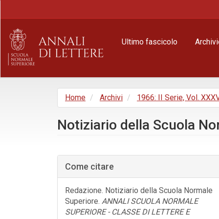
Navigazione
principale
Contenuto
principale
Ultimo fascicolo
Archivi
Barra
laterale
Home
Archivi
1966: II Serie, Vol. XXXV
Notiziario della Scuola N
Barra
laterale
Come citare
dell'articolo
Redazione. Notiziario della Scuola Normale
Superiore.
ANNALI SCUOLA NORMALE
SUPERIORE - CLASSE DI LETTERE E