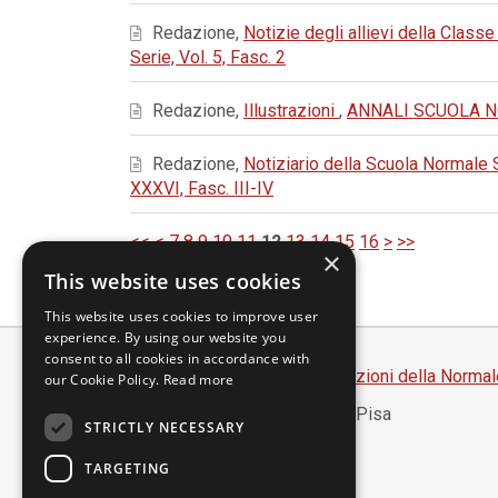
Redazione,
Notizie degli allievi della Classe
Serie, Vol. 5, Fasc. 2
Redazione,
Illustrazioni
,
ANNALI SCUOLA NOR
Redazione,
Notiziario della Scuola Normale
XXXVI, Fasc. III-IV
<<
<
7
8
9
10
11
12
13
14
15
16
>
>>
×
This website uses cookies
This website uses cookies to improve user
experience. By using our website you
consent to all cookies in accordance with
Scuola Normale Superiore
-
Edizioni della Normal
our Cookie Policy.
Read more
Piazza dei Cavalieri, 7 - 56126 Pisa
STRICTLY NECESSARY
Codice fiscale 80005050507
Partita IVA 00420000507
TARGETING