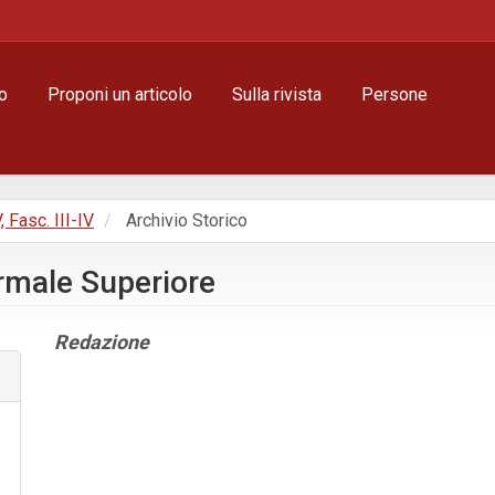
o
Proponi un articolo
Sulla rivista
Persone
, Fasc. III-IV
Archivio Storico
ormale Superiore
Contenuto
Redazione
principale
dell'articolo
Dettagli
dell'articolo