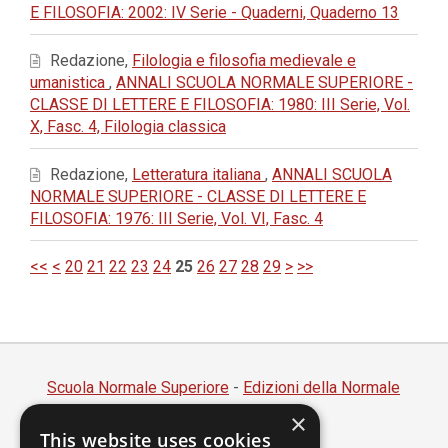
E FILOSOFIA: 2002: IV Serie - Quaderni, Quaderno 13
Redazione,
Filologia e filosofia medievale e
umanistica
,
ANNALI SCUOLA NORMALE SUPERIORE -
CLASSE DI LETTERE E FILOSOFIA: 1980: III Serie, Vol.
X, Fasc. 4, Filologia classica
Redazione,
Letteratura italiana
,
ANNALI SCUOLA
NORMALE SUPERIORE - CLASSE DI LETTERE E
FILOSOFIA: 1976: III Serie, Vol. VI, Fasc. 4
<<
<
20
21
22
23
24
25
26
27
28
29
>
>>
Scuola Normale Superiore
-
Edizioni della Normale
×
Piazza dei Cavalieri, 7 - 56126 Pisa
This website uses cookies
Codice fiscale 80005050507