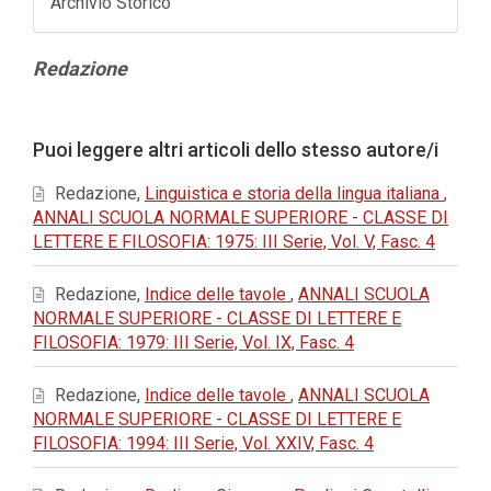
Archivio Storico
Contenuto
Redazione
principale
dell'articolo
Dettagli
Puoi leggere altri articoli dello stesso autore/i
dell'articolo
Redazione,
Linguistica e storia della lingua italiana
,
ANNALI SCUOLA NORMALE SUPERIORE - CLASSE DI
LETTERE E FILOSOFIA: 1975: III Serie, Vol. V, Fasc. 4
Redazione,
Indice delle tavole
,
ANNALI SCUOLA
NORMALE SUPERIORE - CLASSE DI LETTERE E
FILOSOFIA: 1979: III Serie, Vol. IX, Fasc. 4
Redazione,
Indice delle tavole
,
ANNALI SCUOLA
NORMALE SUPERIORE - CLASSE DI LETTERE E
FILOSOFIA: 1994: III Serie, Vol. XXIV, Fasc. 4