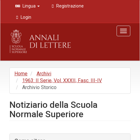
Navigazione
Lingua
Registrazione
principale
Contenuto
Login
principale
Barra
Toggle
laterale
navigat
Home
Archivi
1963: II Serie, Vol. XXXII, Fasc. III-IV
Archivio Storico
Notiziario della Scuola
Normale Superiore
Barra