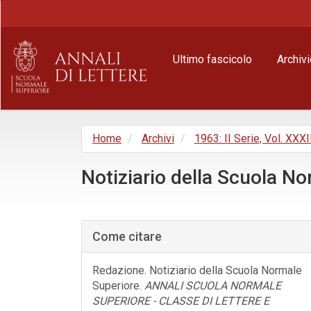
Navigazione
principale
Contenuto
principale
Ultimo fascicolo
Archivi
Barra
laterale
Home
Archivi
1963: II Serie, Vol. XXXII
Notiziario della Scuola N
Barra
laterale
Come citare
dell'articolo
Redazione. Notiziario della Scuola Normale
Superiore.
ANNALI SCUOLA NORMALE
SUPERIORE - CLASSE DI LETTERE E