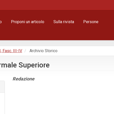
o
Proponi un articolo
Sulla rivista
Persone
, Fasc. III-IV
Archivio Storico
ormale Superiore
Contenuto
Redazione
principale
dell'articolo
Dettagli
dell'articolo