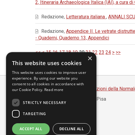
2, Itineraria Archaeologica Italica (IAI), a cura 
Redazione,
Letteratura italiana
,
ANNALI SCUO
Redazione,
Appendice II. Le vetrate distru
- Quaderni, Quaderno 13, Appendici
<<
<
15
16
17
18
19
20
21
22
23
24
>
>>
×
This website uses cookies
This website uses cookies to improve user
experience. By using our website you
consent to all cookies in accordance with
Scuola Normale Superiore
-
Edizioni della Normal
our Cookie Policy.
Read more
Piazza dei Cavalieri, 7 - 56126 Pisa
STRICTLY NECESSARY
Codice fiscale 80005050507
Partita IVA 00420000507
TARGETING
segreteria.annali@sns.it
ACCEPT ALL
DECLINE ALL
Accessibilità