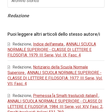
Archivio Storico
Contenuto
Redazione
principale
dell'articolo
Dettagli
Puoi leggere altri articoli dello stesso autore/i
dell'articolo
Redazione,
Indice dell'annata
,
ANNALI SCUOLA
NORMALE SUPERIORE - CLASSE DI LETTERE E
FILOSOFIA: 1979: III Serie, Vol. IX, Fasc. 4
Redazione,
Notiziario della Scuola Normale
Superiore
,
ANNALI SCUOLA NORMALE SUPERIORE -
CLASSE DI LETTERE E FILOSOFIA: 1977: III Serie, Vol.
VII, Fasc. 4
Redazione,
Premessa [a Smalti traslucidi italiani]
,
ANNALI SCUOLA NORMALE SUPERIORE - CLASSE DI
LETTERE E FILOSOFIA: 1984: III Serie, vol. XIV, Fasc. 2,