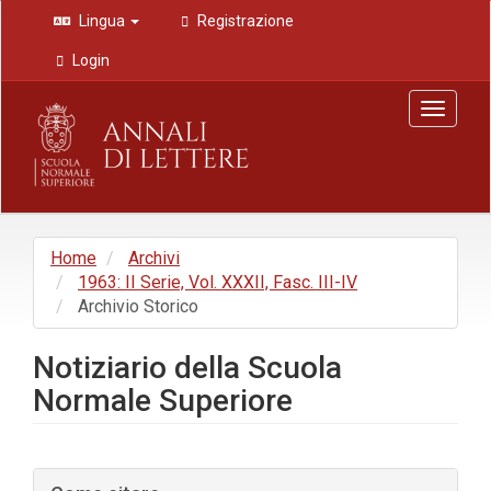
Navigazione
Lingua
Registrazione
principale
Contenuto
Login
principale
Barra
Toggle
laterale
navigat
Home
Archivi
1963: II Serie, Vol. XXXII, Fasc. III-IV
Archivio Storico
Notiziario della Scuola
Normale Superiore
Barra