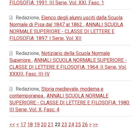
FILOSOFIA: 1991: III Serie, Vol. XXI, Fasc. 1
Redazione,
Elenco degli alunni usciti dalla Scuola
Normale di Pisa dal 1847 al 1862
,
ANNALI SCUOLA
NORMALE SUPERIORE - CLASSE DI LETTERE E
FILOSOFIA: 1897: I Serie, Vol. XII
Redazione,
Notiziario della Scuola Normale
Superiore
,
ANNALI SCUOLA NORMALE SUPERIORE -
CLASSE DI LETTERE E FILOSOFIA: 1964: II Serie, Vol.
XXXIII, Fasc. III-IV
Redazione,
Storia medievale, moderna e
contemporanea
,
ANNALI SCUOLA NORMALE
SUPERIORE - CLASSE DI LETTERE E FILOSOFIA: 1980:
III Serie, Vol. X, Fasc. 4
<<
<
17
18
19
20
21
22
23
24
25
26
>
>>