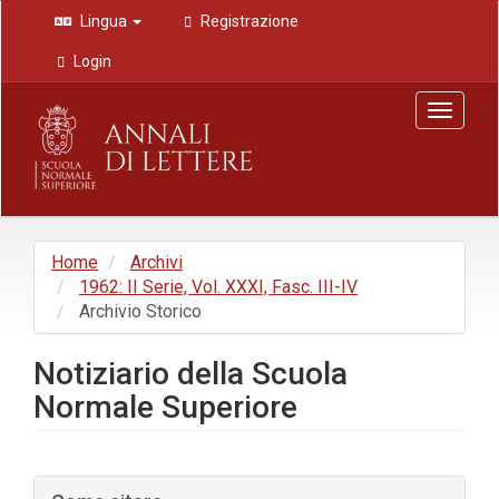
Navigazione
Lingua
Registrazione
principale
Contenuto
Login
principale
Barra
Toggle
laterale
navigat
Home
Archivi
1962: II Serie, Vol. XXXI, Fasc. III-IV
Archivio Storico
Notiziario della Scuola
Normale Superiore
Barra