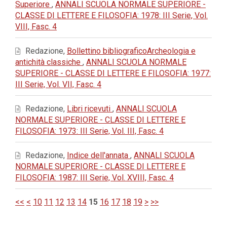
Superiore
,
ANNALI SCUOLA NORMALE SUPERIORE -
CLASSE DI LETTERE E FILOSOFIA: 1978: III Serie, Vol.
VIII, Fasc. 4
Redazione,
Bollettino bibliograficoArcheologia e
antichità classiche
,
ANNALI SCUOLA NORMALE
SUPERIORE - CLASSE DI LETTERE E FILOSOFIA: 1977:
III Serie, Vol. VII, Fasc. 4
Redazione,
Libri ricevuti
,
ANNALI SCUOLA
NORMALE SUPERIORE - CLASSE DI LETTERE E
FILOSOFIA: 1973: III Serie, Vol. III, Fasc. 4
Redazione,
Indice dell'annata
,
ANNALI SCUOLA
NORMALE SUPERIORE - CLASSE DI LETTERE E
FILOSOFIA: 1987: III Serie, Vol. XVIII, Fasc. 4
<<
<
10
11
12
13
14
15
16
17
18
19
>
>>