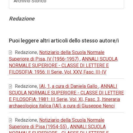
Archivio Storico
Contenuto
Redazione
principale
dell'articolo
Dettagli
Puoi leggere altri articoli dello stesso autore/i
dell'articolo
Redazione,
Notiziario della Scuola Normale
Superiore di Pisa, IV (1956-1957)
,
ANNALI SCUOLA
NORMALE SUPERIORE - CLASSE DI LETTERE E
FILOSOFIA: 1956: II Serie, Vol. XXV, Fasc. III-IV
Redazione,
IAI, 1, a cura di Daniela Gallo
,
ANNALI
SCUOLA NORMALE SUPERIORE - CLASSE DI LETTERE
E FILOSOFIA: 1981: III Serie, Vol. XI, Fasc. 3, Itineraria
archaeologica italica (IAI), a cura di Giuseppe Nenci
Redazione,
Notiziario della Scuola Normale
Superiore di Pisa (1954-55)
,
ANNALI SCUOLA