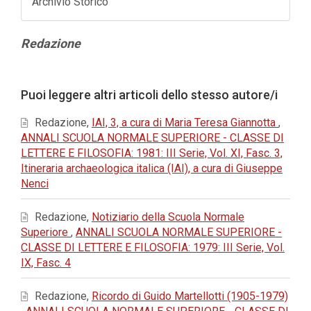
Archivio Storico
Contenuto
Redazione
principale
dell'articolo
Dettagli
Puoi leggere altri articoli dello stesso autore/i
dell'articolo
Redazione,
IAI, 3, a cura di Maria Teresa Giannotta
,
ANNALI SCUOLA NORMALE SUPERIORE - CLASSE DI
LETTERE E FILOSOFIA: 1981: III Serie, Vol. XI, Fasc. 3,
Itineraria archaeologica italica (IAI), a cura di Giuseppe
Nenci
Redazione,
Notiziario della Scuola Normale
Superiore
,
ANNALI SCUOLA NORMALE SUPERIORE -
CLASSE DI LETTERE E FILOSOFIA: 1979: III Serie, Vol.
IX, Fasc. 4
Redazione,
Ricordo di Guido Martellotti (1905-1979)