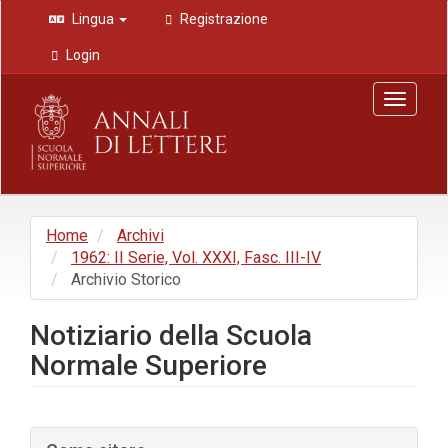
Navigazione
Lingua
Registrazione
principale
Contenuto
Login
principale
Barra
Toggle
laterale
navigat
Home
Archivi
1962: II Serie, Vol. XXXI, Fasc. III-IV
Archivio Storico
Notiziario della Scuola
Normale Superiore
Barra