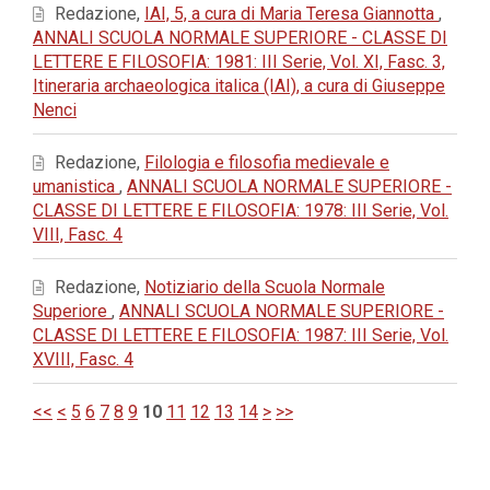
Redazione,
IAI, 5, a cura di Maria Teresa Giannotta
,
ANNALI SCUOLA NORMALE SUPERIORE - CLASSE DI
LETTERE E FILOSOFIA: 1981: III Serie, Vol. XI, Fasc. 3,
Itineraria archaeologica italica (IAI), a cura di Giuseppe
Nenci
Redazione,
Filologia e filosofia medievale e
umanistica
,
ANNALI SCUOLA NORMALE SUPERIORE -
CLASSE DI LETTERE E FILOSOFIA: 1978: III Serie, Vol.
VIII, Fasc. 4
Redazione,
Notiziario della Scuola Normale
Superiore
,
ANNALI SCUOLA NORMALE SUPERIORE -
CLASSE DI LETTERE E FILOSOFIA: 1987: III Serie, Vol.
XVIII, Fasc. 4
<<
<
5
6
7
8
9
10
11
12
13
14
>
>>