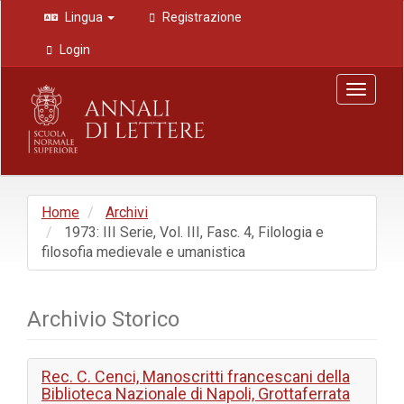
Navigazione
Lingua
Registrazione
principale
Contenuto
Login
principale
Barra
Toggle
laterale
navigat
Home
Archivi
1973: III Serie, Vol. III, Fasc. 4, Filologia e
filosofia medievale e umanistica
Archivio Storico
Rec. C. Cenci, Manoscritti francescani della
Biblioteca Nazionale di Napoli, Grottaferrata