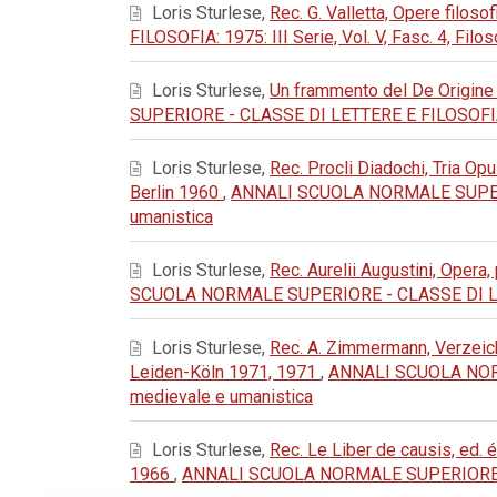
Loris Sturlese,
Rec. G. Valletta, Opere filoso
FILOSOFIA: 1975: III Serie, Vol. V, Fasc. 4, Filos
Loris Sturlese,
Un frammento del De Origine 
SUPERIORE - CLASSE DI LETTERE E FILOSOFIA: 19
Loris Sturlese,
Rec. Procli Diadochi, Tria Op
Berlin 1960
,
ANNALI SCUOLA NORMALE SUPERIORE 
umanistica
Loris Sturlese,
Rec. Aurelii Augustini, Opera,
SCUOLA NORMALE SUPERIORE - CLASSE DI LETTERE
Loris Sturlese,
Rec. A. Zimmermann, Verzeic
Leiden-Köln 1971, 1971
,
ANNALI SCUOLA NORMAL
medievale e umanistica
Loris Sturlese,
Rec. Le Liber de causis, ed. é
1966
,
ANNALI SCUOLA NORMALE SUPERIORE - CLAS