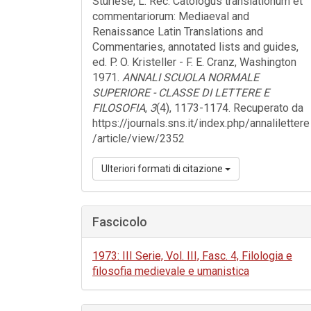
Sturlese, L. Rec. Catologus translationum et
commentariorum: Mediaeval and
Renaissance Latin Translations and
Commentaries, annotated lists and guides,
ed. P. O. Kristeller - F. E. Cranz, Washington
1971.
ANNALI SCUOLA NORMALE
SUPERIORE - CLASSE DI LETTERE E
FILOSOFIA
,
3
(4), 1173-1174. Recuperato da
https://journals.sns.it/index.php/annalilettere
/article/view/2352
Ulteriori formati di citazione
Fascicolo
1973: III Serie, Vol. III, Fasc. 4, Filologia e
filosofia medievale e umanistica