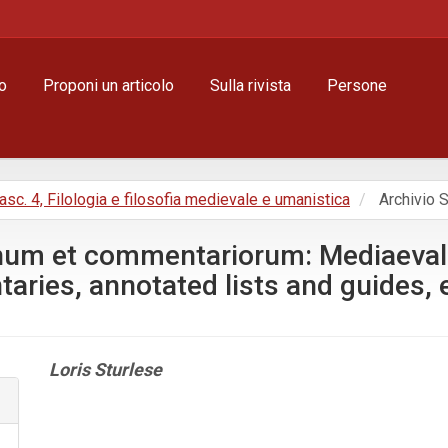
o
Proponi un articolo
Sulla rivista
Persone
, Fasc. 4, Filologia e filosofia medievale e umanistica
Archivio S
onum et commentariorum: Mediaeval
es, annotated lists and guides, ed. 
Contenuto
Loris Sturlese
principale
dell'articolo
Dettagli