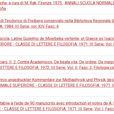
fiche, a cura di M. Rak, Firenze 1975
,
ANNALI SCUOLA NORMALE 
ofia
di Teodorico di Freiberg conservato nella Biblioteca Regionale 
84: III Serie, vol. XIV, Fasc. 4
uscola, Latine Guilelmo de Moerbeka vertente, et Graece ex Isacii
- CLASSE DI LETTERE E FILOSOFIA: 1971: III Serie, Vol. I, Fa
 pars. II, 2: Contra Academicos, De beata vita, De ordine, De magi
 E FILOSOFIA: 1972: III Serie, Vol. II, Fasc. 2, Filologia cl
hnis ungedruckter Kommentare zur Methaphysik und Physik des 
E SUPERIORE - CLASSE DI LETTERE E FILOSOFIA: 1971: III Serie,
tablie à l'aide de 90 manuscrits avec introduction et notes de A. 
SE DI LETTERE E FILOSOFIA: 1971: III Serie, Vol. I, Fasc. 2, 