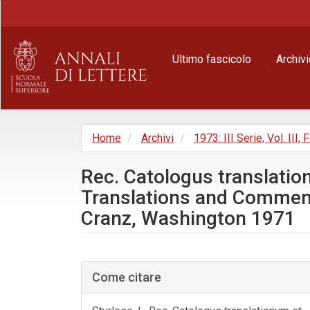
Navigazione
principale
Contenuto
principale
Ultimo fascicolo
Archivi
Barra
laterale
Home
Archivi
1973: III Serie, Vol. III
Rec. Catologus translati
Translations and Commentari
Cranz, Washington 1971
Barra
laterale
Come citare
dell'articolo