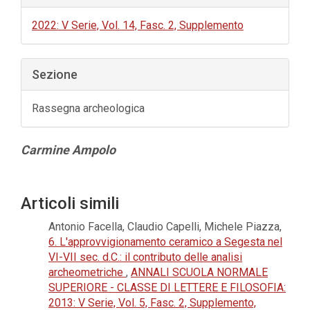
2022: V Serie, Vol. 14, Fasc. 2, Supplemento
Sezione
Rassegna archeologica
Contenuto
Carmine Ampolo
principale
dell'articolo
Dettagli
Articoli simili
dell'articolo
Antonio Facella, Claudio Capelli, Michele Piazza,
6. L'approvvigionamento ceramico a Segesta nel
VI-VII sec. d.C.: il contributo delle analisi
archeometriche
,
ANNALI SCUOLA NORMALE
SUPERIORE - CLASSE DI LETTERE E FILOSOFIA:
2013: V Serie, Vol. 5, Fasc. 2, Supplemento,