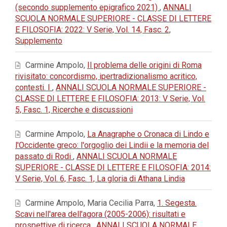
(secondo supplemento epigrafico 2021)
,
ANNALI
SCUOLA NORMALE SUPERIORE - CLASSE DI LETTERE
E FILOSOFIA: 2022: V Serie, Vol. 14, Fasc. 2,
Supplemento
Carmine Ampolo,
Il problema delle origini di Roma
rivisitato: concordismo, ipertradizionalismo acritico,
contesti. I
,
ANNALI SCUOLA NORMALE SUPERIORE -
CLASSE DI LETTERE E FILOSOFIA: 2013: V Serie, Vol.
5, Fasc. 1, Ricerche e discussioni
Carmine Ampolo,
La Anagraphe o Cronaca di Lindo e
l'Occidente greco: l'orgoglio dei Lindii e la memoria del
passato di Rodi
,
ANNALI SCUOLA NORMALE
SUPERIORE - CLASSE DI LETTERE E FILOSOFIA: 2014:
V Serie, Vol. 6, Fasc. 1, La gloria di Athana Lindia
Carmine Ampolo, Maria Cecilia Parra,
1. Segesta.
Scavi nell'area dell'agora (2005-2006): risultati e
prospettive di ricerca
,
ANNALI SCUOLA NORMALE