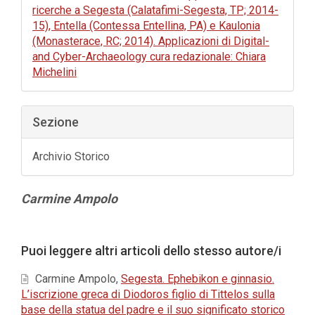
ricerche a Segesta (Calatafimi-Segesta, TP; 2014-
15), Entella (Contessa Entellina, PA) e Kaulonia
(Monasterace, RC; 2014). Applicazioni di Digital-
and Cyber-Archaeology cura redazionale: Chiara
Michelini
Sezione
Archivio Storico
Contenuto
Carmine Ampolo
principale
dell'articolo
Dettagli
Puoi leggere altri articoli dello stesso autore/i
dell'articolo
Carmine Ampolo,
Segesta. Ephebikon e ginnasio.
L’iscrizione greca di Diodoros figlio di Tittelos sulla
base della statua del padre e il suo significato storico