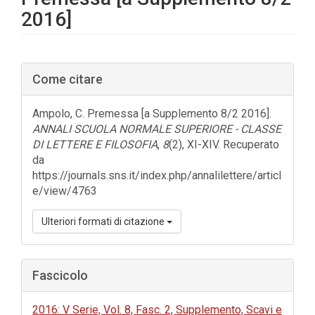
2016]
Barra
Come citare
laterale
dell'articolo
Ampolo, C. Premessa [a Supplemento 8/2 2016].
ANNALI SCUOLA NORMALE SUPERIORE - CLASSE
DI LETTERE E FILOSOFIA
,
8
(2), XI-XIV. Recuperato
da
https://journals.sns.it/index.php/annalilettere/articl
e/view/4763
Ulteriori formati di citazione
Fascicolo
2016: V Serie, Vol. 8, Fasc. 2, Supplemento, Scavi e