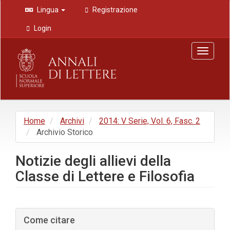
Navigazione
Lingua
Registrazione
principale
Contenuto
Login
principale
Barra
Toggle
laterale
navigat
Home
Archivi
2014: V Serie, Vol. 6, Fasc. 2
Archivio Storico
Notizie degli allievi della
Classe di Lettere e Filosofia
Barra
Come citare
laterale