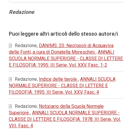
Contenuto
Redazione
principale
dell'articolo
Dettagli
Puoi leggere altri articoli dello stesso autore/i
dell'articolo
Redazione,
DANIMS: 20. Necropoli di Acquaviva
delle Fonti, a cura di Donatella Moreschini
,
ANNALI
SCUOLA NORMALE SUPERIORE - CLASSE DI LETTERE
E FILOSOFIA: 1995: III Serie, Vol. XXV, Fasc. 1-2
Redazione,
Indice delle tavole
,
ANNALI SCUOLA
NORMALE SUPERIORE - CLASSE DI LETTERE E
FILOSOFIA: 1995: III Serie, Vol. XXV, Fasc. 4
Redazione,
Notiziario della Scuola Normale
Superiore
,
ANNALI SCUOLA NORMALE SUPERIORE -
CLASSE DI LETTERE E FILOSOFIA: 1978: III Serie, Vol.
VIII, Fasc. 4