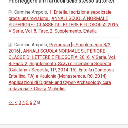
Puoi leggere altri articoli dello stesso autore/i
Carmine Ampolo,
1. Entella. Iscrizione sepolcrale
greca: una revisione
,
ANNALI SCUOLA NORMALE
SUPERIORE - CLASSE DI LETTERE E FILOSOFIA: 2016:
V Serie, Vol. 8, Fasc. 2, Supplemento, Entella
Carmine Ampolo,
Premessa [a Supplemento 8/2
2016]
,
ANNALI SCUOLA NORMALE SUPERIORE -
CLASSE DI LETTERE E FILOSOFIA: 2016: V Serie, Vol.
8, Fasc. 2, Supplemento, Scavi e ricerche a Segesta
(Calatafimi-Segesta, TP; 2014-15), Entella (Contessa
Entellina, PA) e Kaulonia (Monasterace, RC; 2014).
Applicazioni di Digital- and Cyber-Archaeology cura
redazionale: Chiara Michelini
<<
<
3
4
5
6
7
8