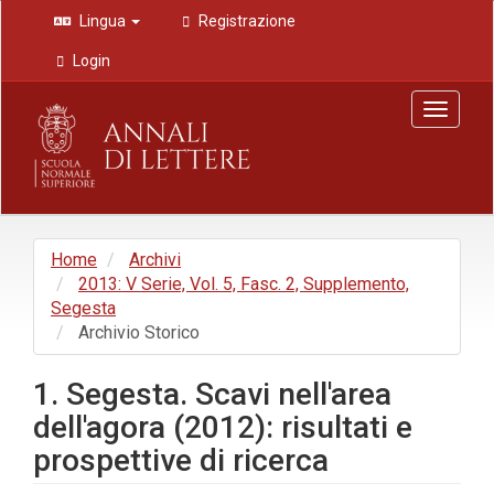
Navigazione
Lingua
Registrazione
principale
Contenuto
Login
principale
Barra
Toggle
laterale
navigat
Home
Archivi
2013: V Serie, Vol. 5, Fasc. 2, Supplemento,
Segesta
Archivio Storico
1. Segesta. Scavi nell'area
dell'agora (2012): risultati e
prospettive di ricerca