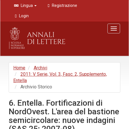
Navigazione
Lingua
Registrazione
principale
Contenuto
Login
principale
Barra
Toggle
laterale
navigat
Home
Archivi
2011: V Serie, Vol. 3, Fasc. 2, Supplemento,
Entella
Archivio Storico
6. Entella. Fortificazioni di
NordOvest. L'area del bastione
semicircolare: nuove indagini
(SAS 25; 2007-08)