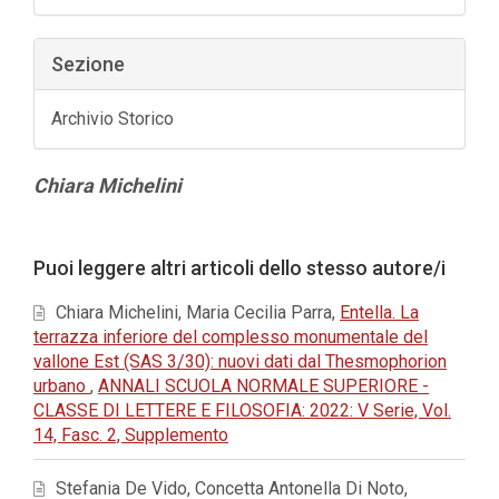
Sezione
Archivio Storico
Contenuto
Chiara Michelini
principale
dell'articolo
Dettagli
Puoi leggere altri articoli dello stesso autore/i
dell'articolo
Chiara Michelini, Maria Cecilia Parra,
Entella. La
terrazza inferiore del complesso monumentale del
vallone Est (SAS 3/30): nuovi dati dal Thesmophorion
urbano
,
ANNALI SCUOLA NORMALE SUPERIORE -
CLASSE DI LETTERE E FILOSOFIA: 2022: V Serie, Vol.
14, Fasc. 2, Supplemento
Stefania De Vido, Concetta Antonella Di Noto,