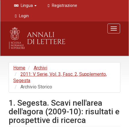
Navigazione
Lingua
Registrazione
principale
Contenuto
Login
principale
Barra
Toggle
laterale
navigat
Home
Archivi
2011: V Serie, Vol. 3, Fasc. 2, Supplemento,
Segesta
Archivio Storico
1. Segesta. Scavi nell'area
dell'agora (2009-10): risultati e
prospettive di ricerca