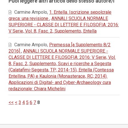
Puoi leggere altri articoli dello stesso autore/i
Carmine Ampolo,
1. Entella. Iscrizione sepolcrale
greca: una revisione
,
ANNALI SCUOLA NORMALE
SUPERIORE - CLASSE DI LETTERE E FILOSOFIA: 2016:
V Serie, Vol. 8, Fasc. 2, Supplemento, Entella
Carmine Ampolo,
Premessa [a Supplemento 8/2
2016]
,
ANNALI SCUOLA NORMALE SUPERIORE -
CLASSE DI LETTERE E FILOSOFIA: 2016: V Serie, Vol.
8, Fasc. 2, Supplemento, Scavi e ricerche a Segesta
(Calatafimi-Segesta, TP; 2014-15), Entella (Contessa
Entellina, PA) e Kaulonia (Monasterace, RC; 2014).
Applicazioni di Digital- and Cyber-Archaeology cura
redazionale: Chiara Michelini
<<
<
3
4
5
6
7
8