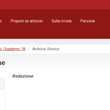
o
Proponi un articolo
Sulla rivista
Persone
ni, Quaderno 18
Archivio Storico
he
Contenuto
Redazione
principale
dell'articolo
Dettagli
dell'articolo