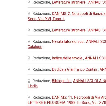
Redazione,
Letterature straniere
,
ANNALI SC
Redazione,
DANIMS: 2. Necropoli di Banzi, a
Serie, Vol. XVI, Fasc. 4
Redazione,
Letterature straniere
,
ANNALI SC
Redazione,
Navata laterale sud
,
ANNALI SCU
Catalogo
Redazione,
Indice delle tavole
,
ANNALI SCUO
Redazione,
Dedica a Gianfranco Contini
,
ANN
Redazione,
Bibliografia
,
ANNALI SCUOLA NORM
Lindia
Redazione,
DANIMS: 11. Necropoli di Via Arg
LETTERE E FILOSOFIA: 1988: III Serie, Vol. XVII