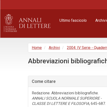
Navigazione
principale
Contenuto
principale
Ultimo fascicolo
Archivi
Barra
laterale
Home
Archivi
2004: IV Serie - Quader
Abbreviazioni bibliografic
Barra
laterale
Come citare
dell'articolo
Redazione. Abbreviazioni bibliografiche.
ANNALI SCUOLA NORMALE SUPERIORE -
CLASSE DI LETTERE E FILOSOFIA
, 645-687.