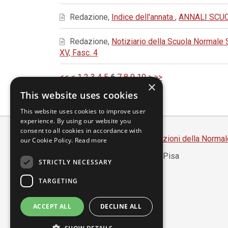
Redazione,
Indice dell'annata
,
ANNALI SCUOL
Redazione,
Notiziario della Scuola Normale
XV, Fasc. 4
<<
<
1
2
3
4
5
6
7
8
9
10
>
>>
×
This website uses cookies
This website uses cookies to improve user
experience. By using our website you
consent to all cookies in accordance with
Scuola Normale Superiore
-
Edizioni della Normal
our Cookie Policy.
Read more
Piazza dei Cavalieri, 7 - 56126 Pisa
STRICTLY NECESSARY
Codice fiscale 80005050507
Partita IVA 00420000507
TARGETING
segreteria.annali@sns.it
ACCEPT ALL
DECLINE ALL
Accessibilità